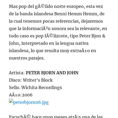
Mas pop del gÃ©lido norte europeo, esta vez
de la banda islandesa Benni Hemm Hemm, de
la cual tenemos pocas referencias, dejaremos
que la informaciÃ³n sonora sea la relevante, en
todo caso es pop fÃ©lizcote, tipo Peter Bjon &
John, interpretado en la lengua nativa
islandesa, lo que resulta muy extraÃ±o en
nuestros parajes.
Artista:
PETER BJORN AND JOHN
Disco: Writer’s Block
Sello. Wichita Recordings
AÃ±o:2006
EscuchÃ© hace unos meses atrÃ¡s una de las