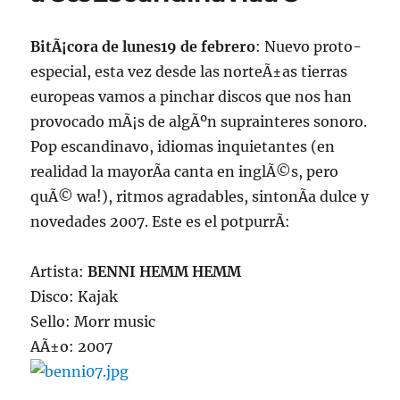
BitÃ¡cora de lunes19 de febrero
: Nuevo proto-
especial, esta vez desde las norteÃ±as tierras
europeas vamos a pinchar discos que nos han
provocado mÃ¡s de algÃºn suprainteres sonoro.
Pop escandinavo, idiomas inquietantes (en
realidad la mayorÃ­a canta en inglÃ©s, pero
quÃ© wa!), ritmos agradables, sintonÃ­a dulce y
novedades 2007. Este es el potpurrÃ­:
Artista:
BENNI HEMM HEMM
Disco: Kajak
Sello: Morr music
AÃ±o: 2007