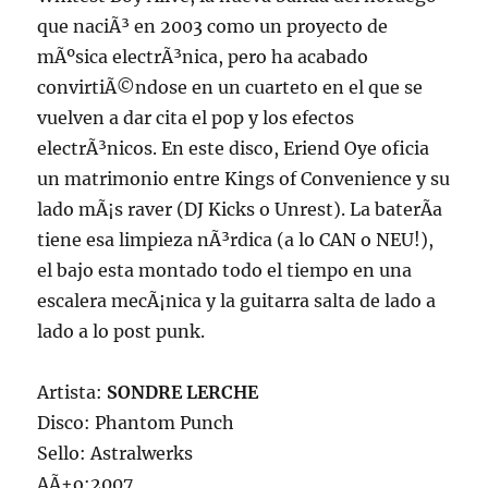
que naciÃ³ en 2003 como un proyecto de
mÃºsica electrÃ³nica, pero ha acabado
convirtiÃ©ndose en un cuarteto en el que se
vuelven a dar cita el pop y los efectos
electrÃ³nicos. En este disco, Eriend Oye oficia
un matrimonio entre Kings of Convenience y su
lado mÃ¡s raver (DJ Kicks o Unrest). La baterÃ­a
tiene esa limpieza nÃ³rdica (a lo CAN o NEU!),
el bajo esta montado todo el tiempo en una
escalera mecÃ¡nica y la guitarra salta de lado a
lado a lo post punk.
Artista:
SONDRE LERCHE
Disco: Phantom Punch
Sello: Astralwerks
AÃ±o:2007