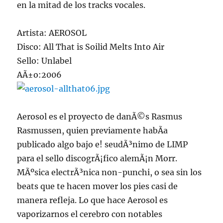
en la mitad de los tracks vocales.
Artista: AEROSOL
Disco: All That is Soilid Melts Into Air
Sello: Unlabel
AÃ±o:2006
Aerosol es el proyecto de danÃ©s Rasmus
Rasmussen, quien previamente habÃ­a
publicado algo bajo e! seudÃ³nimo de LIMP
para el sello discogrÃ¡fico alemÃ¡n Morr.
MÃºsica electrÃ³nica non-punchi, o sea sin los
beats que te hacen mover los pies casi de
manera refleja. Lo que hace Aerosol es
vaporizarnos el cerebro con notables