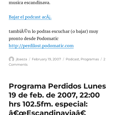
musica escandinava.
Bajar el podcast acÃ¡.
tambiÃ©n lo podras escuchar (o bajar) muy
pronto desde Podomatic
http://perdilost.podomatic.com
Author
Posted
Categories
jbaeza
February 19, 2007
Podcast
,
Programas
2
on
on
Comments
Podcast
lunes
19,
Programa Perdidos Lunes
especial
“Escandinavia”
19 de feb. de 2007, 22:00
hrs 102.5fm. especial:
â€œEscandinaviaâ€