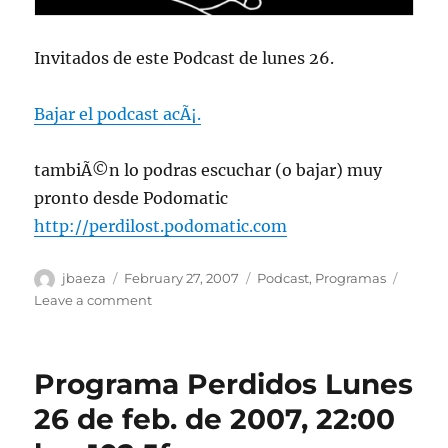
Invitados de este Podcast de lunes 26.
Bajar el podcast acÃ¡.
tambiÃ©n lo podras escuchar (o bajar) muy
pronto desde Podomatic
http://perdilost.podomatic.com
Author
Posted
Categories
jbaeza
February 27, 2007
Podcast
,
Programas
on
on
Leave a comment
Podcast
lunes
26
Programa Perdidos Lunes
26 de feb. de 2007, 22:00