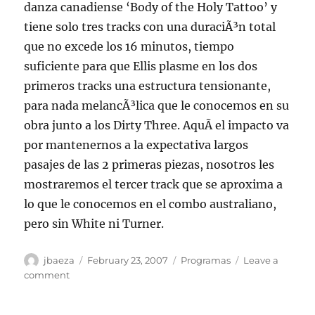
danza canadiense ‘Body of the Holy Tattoo’ y
tiene solo tres tracks con una duraciÃ³n total
que no excede los 16 minutos, tiempo
suficiente para que Ellis plasme en los dos
primeros tracks una estructura tensionante,
para nada melancÃ³lica que le conocemos en su
obra junto a los Dirty Three. AquÃ­ el impacto va
por mantenernos a la expectativa largos
pasajes de las 2 primeras piezas, nosotros les
mostraremos el tercer track que se aproxima a
lo que le conocemos en el combo australiano,
pero sin White ni Turner.
Author
Posted
Categories
jbaeza
February 23, 2007
Programas
Leave a
on
on
comment
Programa
Perdidos