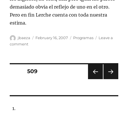
demasiado obvia el reflejo de uno en el otro.
Pero en fin Lerche cuenta con toda nuestra
estima.
Author
Posted
Categories
jbaeza
February 16, 2007
Programas
Leave a
on
on
comment
Programa
Perdidos
Lunes
19
Posts
PAGE
509
de
feb.
PRE
NEXT
pagination
de
VIOU
PAG
2007,
S
E
PAG
22:00
E
hrs
102.5fm.
especial:
â€œEscandinaviaâ€