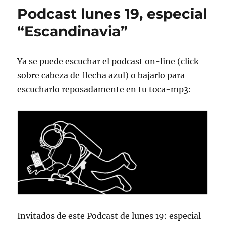
Lunes
Podcast lunes 19, especial
26
de
“Escandinavia”
feb.
de
2007,
Ya se puede escuchar el podcast on-line (click
22:00
sobre cabeza de flecha azul) o bajarlo para
hrs
102.5fm.
escucharlo reposadamente en tu toca-mp3:
Invitados de este Podcast de lunes 19: especial