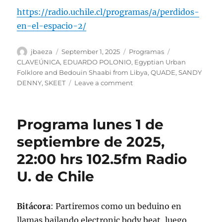
https://radio.uchile.cl/programas/a/perdidos-
en-el-espacio-2/
Author
Posted
Categories
Tags
jbaeza
September 1, 2025
Programas
on
CLAVEÚNICA
,
EDUARDO POLONIO
,
Egyptian Urban
Folklore and Bedouin Shaabi from Libya
,
QUADE
,
SANDY
on
DENNY
,
SKEET
Leave a comment
Podcast
Programa
lunes
Programa lunes 1 de
1
de
septiembre de 2025,
septiembre
22:00 hrs 102.5fm Radio
de
2025
U. de Chile
Bitácora
: Partiremos como un beduino en
llamas bailando electronic body beat, luego