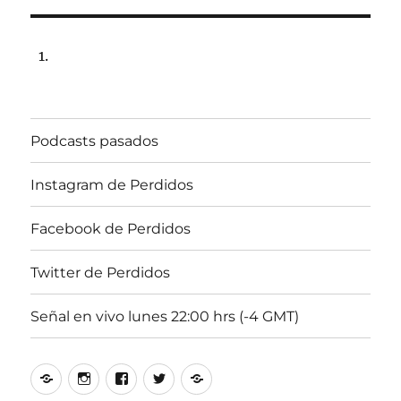
1
de
septiembre
de
2025,
22:00
hrs
Podcasts pasados
102.5fm
Radio
U.
Instagram de Perdidos
de
Chile
Facebook de Perdidos
Twitter de Perdidos
Señal en vivo lunes 22:00 hrs (-4 GMT)
Podcasts
Instagram
Facebook
Twitter
Señal