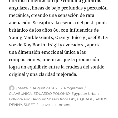
una instrumentación que combina guitarras
angulares, líneas de bajo profundas y percusión
mecánica, creando una sensación de rara
alienación. Se captura la esencia del post-punk
británico de los años 80, con influencias de
Young Marble Giants, Orange Juice y Josef K. La
voz de Kay Booth, frágil y evocadora, aporta
una dimensión emocional única a las
composiciones, mientras que la producción
logra un equilibrio entre la crudeza del sonido
original y una claridad mejorada.
Author
Posted
Categories
Tags
jbaeza
August 29, 2025
Programas
on
CLAVEÚNICA
,
EDUARDO POLONIO
,
Egyptian Urban
Folklore and Bedouin Shaabi from Libya
,
QUADE
,
SANDY
on
DENNY
,
SKEET
Leave a comment
Programa
lunes