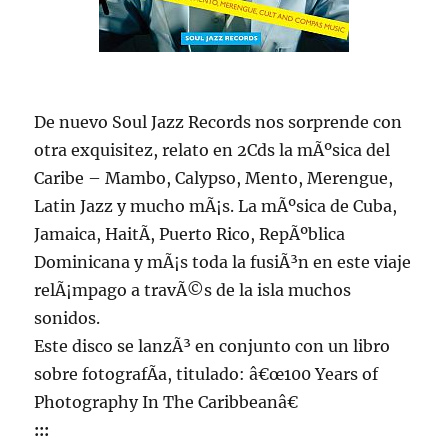
De nuevo Soul Jazz Records nos sorprende con
otra exquisitez, relato en 2Cds la mÃºsica del
Caribe – Mambo, Calypso, Mento, Merengue,
Latin Jazz y mucho mÃ¡s. La mÃºsica de Cuba,
Jamaica, HaitÃ­, Puerto Rico, RepÃºblica
Dominicana y mÃ¡s toda la fusiÃ³n en este viaje
relÃ¡mpago a travÃ©s de la isla muchos
sonidos.
Este disco se lanzÃ³ en conjunto con un libro
sobre fotografÃ­a, titulado: â€œ100 Years of
Photography In The Caribbeanâ€
:::