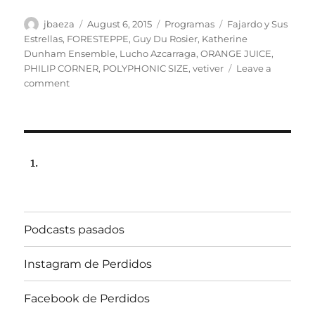
Author
Posted
Categories
Tags
jbaeza
August 6, 2015
Programas
Fajardo y Sus
on
Estrellas
,
FORESTEPPE
,
Guy Du Rosier
,
Katherine
Dunham Ensemble
,
Lucho Azcarraga
,
ORANGE JUICE
,
PHILIP CORNER
,
POLYPHONIC SIZE
,
vetiver
Leave a
on
comment
Programa
lunes
10
de
agosto
de
2015,
102.5fm
Radio
Podcasts pasados
Univ.de.Chile
22:00hrs.
Instagram de Perdidos
Facebook de Perdidos