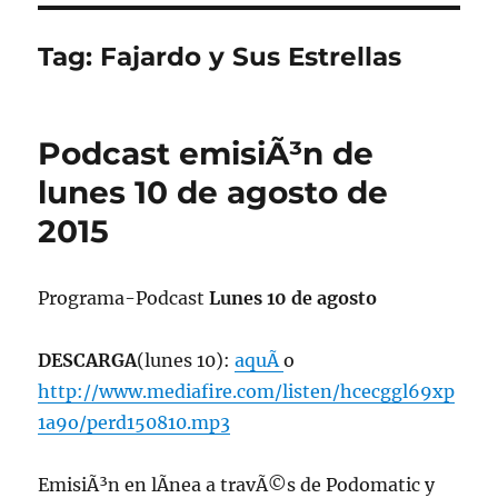
Tag:
Fajardo y Sus Estrellas
Podcast emisiÃ³n de
lunes 10 de agosto de
2015
Programa-Podcast
Lunes 10 de agosto
DESCARGA
(lunes 10):
aquÃ­
o
http://www.mediafire.com/listen/hcecggl69xp
1a9o/perd150810.mp3
EmisiÃ³n en lÃ­nea a travÃ©s de Podomatic y