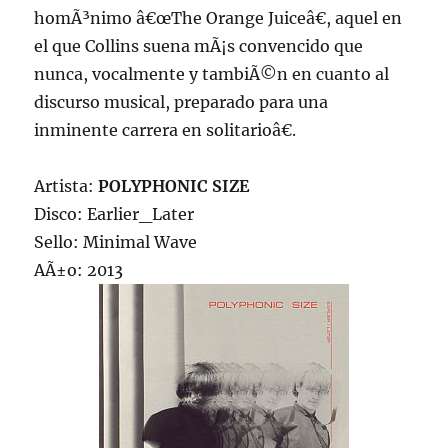
homÃ³nimo â€œThe Orange Juiceâ€, aquel en
el que Collins suena mÃ¡s convencido que
nunca, vocalmente y tambiÃ©n en cuanto al
discurso musical, preparado para una
inminente carrera en solitarioâ€.
Artista:
POLYPHONIC SIZE
Disco: Earlier_Later
Sello: Minimal Wave
AÃ±o: 2013