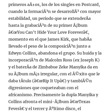
primeros aÃ±os, los de los singles en Postcard,
cuando la formaciÃ³n se desarrollÃ³ con mayor
estabilidad, un periodo que se extenderÃ­a
hasta la grabaciÃ³n de su primer Ã¡lbum
â€œYou Can’t Hide Your Love Foreverâ€,
momento en el que James Kirk, que habÃ­a
llevado el peso de la composiciÃ³n junto a
Edwyn Collins, abandona el grupo. Su huida y la
incorporaciÃ³n de Malcolm Ross (ex Joseph K)
y el baterÃ­a de Zimbabue Zeke Manyika da en
su Ã¡lbum mÃ¡s irregular, con el Ã©xito que le
daba tÃ­tulo (â€œRip It Upâ€) y tambiÃ©n
digresiones que coqueteaban con el
africanismo. Precisamente la dupla Manyika y
Collins afronta el mini-Ã¡lbum â€œTexas
Feverâ€ y el tercer y Ãºltimo disco, el