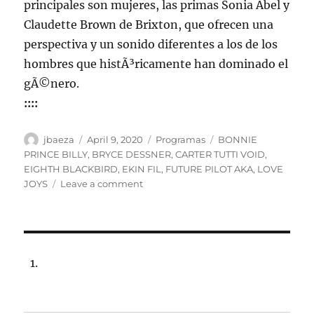
principales son mujeres, las primas Sonia Abel y
Claudette Brown de Brixton, que ofrecen una
perspectiva y un sonido diferentes a los de los
hombres que histÃ³ricamente han dominado el
gÃ©nero.
::::
Author
Posted
Categories
Tags
jbaeza
April 9, 2020
Programas
BONNIE
on
PRINCE BILLY
,
BRYCE DESSNER
,
CARTER TUTTI VOID
,
EIGHTH BLACKBIRD
,
EKIN FIL
,
FUTURE PILOT AKA
,
LOVE
on
JOYS
Leave a comment
Programa
lunes
13
de
abril
de
2020,
22:00