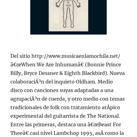
Del sitio http://www.musicaenlamochila.net/
â€œWhen We Are Inhumanâ€ (Bonnie Prince
Billy, Bryce Dessner & Eighth Blackbird). Nueva
colaboraciÃ³n del inquieto Oldham. Medio
disco con canciones suyas adaptadas a una
agrupaciÃ³n de cuerda, y otro medio con temas
tradicionales de folk con tratamiento atÃ­pico
experimental del guitarrista de The National.
Entre las primeras, destaca una â€œBeast For
Theeâ€ casi nivel Lambchop 1995, asÃ­ como la