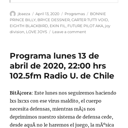
Author
Posted
Categories
Tags
jbaeza
April 13, 2020
Programas
BONNIE
on
PRINCE BILLY
,
BRYCE DESSNER
,
CARTER TUTTI VOID
,
EIGHTH BLACKBIRD
,
EKIN FIL
,
FUTURE PILOT AKA
,
joy
on
division
,
LOVE JOYS
Leave a comment
Podcast
Programa
lunes
Programa lunes 13 de
13
de
abril de 2020, 22:00 hrs
abril
102.5fm Radio U. de Chile
de
2020
BitÃ¡cora
: Este lunes nos seguiremos haciendo
lxs lxcxs con ese virus maldito, el cuerpo
necesita defensas, mientras mÃ¡s nos
deprimimos nuestro sistema de defensa cede,
desde aquÃ­ no le haremos el juego, la mÃºsica