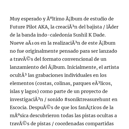
Muy esperado y Ãºltimo Ã¡lbum de estudio de
Future Pilot AKA, la creaciÃ³n del bajista / lÃ­der
de la banda indo-caledonia Sushil K Dade.
Nueve aÃ±os en la realizaciÃ³n de este Ã¡lbum
no fue originalmente pensado para ser lanzado
a travÃ©s del formato convencional de un
lanzamiento del Ã¡lbum. Inicialmente, el artista
ocultÃ³ las grabaciones individuales en los
elementos (costas, colinas, parques eÃ³licos,
islas y lagos) como parte de un proyecto de
investigaciÃ³n / sonido #soniktreasurehunt en
Escocia. DespuÃ©s de que los fanÃ¡ticos de la
mÃºsica descubrieron todas las pistas ocultas a
travÃ©s de pistas / coordenadas compartidas