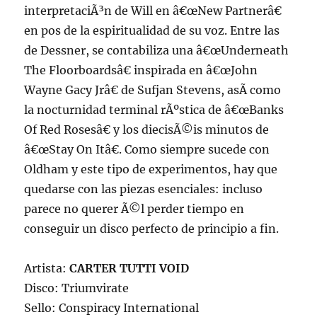
interpretaciÃ³n de Will en â€œNew Partnerâ€
en pos de la espiritualidad de su voz. Entre las
de Dessner, se contabiliza una â€œUnderneath
The Floorboardsâ€ inspirada en â€œJohn
Wayne Gacy Jrâ€ de Sufjan Stevens, asÃ­ como
la nocturnidad terminal rÃºstica de â€œBanks
Of Red Rosesâ€ y los diecisÃ©is minutos de
â€œStay On Itâ€. Como siempre sucede con
Oldham y este tipo de experimentos, hay que
quedarse con las piezas esenciales: incluso
parece no querer Ã©l perder tiempo en
conseguir un disco perfecto de principio a fin.
Artista:
CARTER TUTTI VOID
Disco: Triumvirate
Sello: Conspiracy International