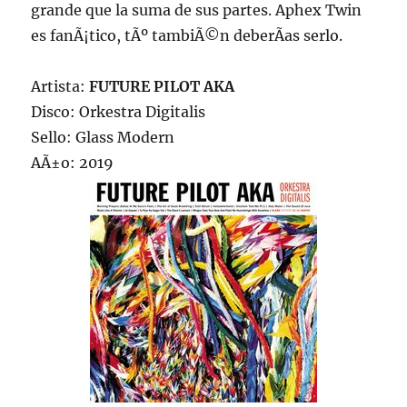
grande que la suma de sus partes. Aphex Twin
es fanÃ¡tico, tÃº tambiÃ©n deberÃ­as serlo.
Artista:
FUTURE PILOT AKA
Disco: Orkestra Digitalis
Sello: Glass Modern
AÃ±o: 2019