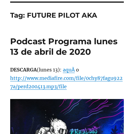
Tag:
FUTURE PILOT AKA
Podcast Programa lunes
13 de abril de 2020
DESCARGA
(lunes 13):
aquÃ­
o
http://www.mediafire.com/file/0chy87fagu922
7a/perd200413.mp3/file