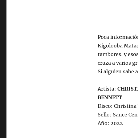
marzo
de
2023,
23:00
hrs
Poca información
102.5fm
Radio
Kigolooba Mataal
U.
tambores, y esos 
de
cruza a varios g
Chile.
Si alguien sabe 
Artista:
CHRIST
BENNETT
Disco: Christin
Sello: Sance Cen
Año: 2022