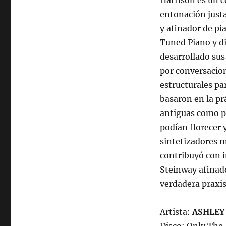
Harrison es un c
entonación justa 
y afinador de p
Tuned Piano y di
desarrollado sus
por conversacio
estructurales par
basaron en la pr
antiguas como pu
podían florecer 
sintetizadores 
contribuyó con i
Steinway afinado
verdadera praxis
Artista:
ASHLEY