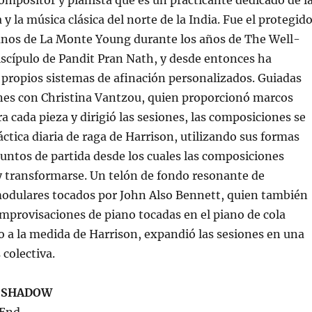
ompositor y pianista que es un practicante dedicado de l
y la música clásica del norte de la India. Fue el protegid
ianos de La Monte Young durante los años de The Well-
scípulo de Pandit Pran Nath, y desde entonces ha
 propios sistemas de afinación personalizados. Guiadas
nes con Christina Vantzou, quien proporcionó marcos
a cada pieza y dirigió las sesiones, las composiciones se
áctica diaria de raga de Harrison, utilizando sus formas
ntos de partida desde los cuales las composiciones
y transformarse. Un telón de fondo resonante de
modulares tocados por John Also Bennett, quien también
mprovisaciones de piano tocadas en el piano de cola
 a la medida de Harrison, expandió las sesiones en una
 colectiva.
 SHADOW