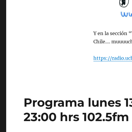
de
marzo
de
2023
Y en la sección 
Chile…. muuuuch
https://radio.u
Programa lunes 1
23:00 hrs 102.5fm 