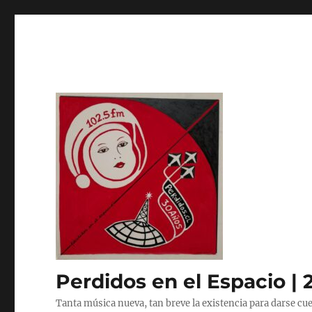
Perdidos en el Espacio | 
Tanta música nueva, tan breve la existencia para darse cue