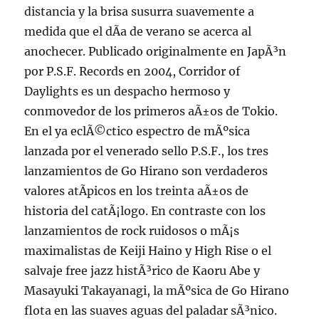
distancia y la brisa susurra suavemente a
medida que el dÃ­a de verano se acerca al
anochecer. Publicado originalmente en JapÃ³n
por P.S.F. Records en 2004, Corridor of
Daylights es un despacho hermoso y
conmovedor de los primeros aÃ±os de Tokio.
En el ya eclÃ©ctico espectro de mÃºsica
lanzada por el venerado sello P.S.F., los tres
lanzamientos de Go Hirano son verdaderos
valores atÃ­picos en los treinta aÃ±os de
historia del catÃ¡logo. En contraste con los
lanzamientos de rock ruidosos o mÃ¡s
maximalistas de Keiji Haino y High Rise o el
salvaje free jazz histÃ³rico de Kaoru Abe y
Masayuki Takayanagi, la mÃºsica de Go Hirano
flota en las suaves aguas del paladar sÃ³nico.