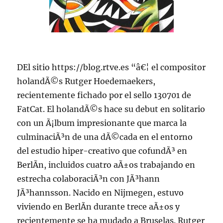
DEl sitio https://blog.rtve.es “â€¦ el compositor
holandÃ©s Rutger Hoedemaekers,
recientemente fichado por el sello 130701 de
FatCat. El holandÃ©s hace su debut en solitario
con un Ã¡lbum impresionante que marca la
culminaciÃ³n de una dÃ©cada en el entorno
del estudio hiper-creativo que cofundÃ³ en
BerlÃ­n, incluidos cuatro aÃ±os trabajando en
estrecha colaboraciÃ³n con JÃ³hann
JÃ³hannsson. Nacido en Nijmegen, estuvo
viviendo en BerlÃ­n durante trece aÃ±os y
recientemente se ha mudado a Bruselas. Rutger