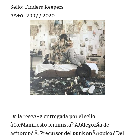
Sello: Finders Keepers
AÃ±o: 2007 / 2020
De la reseÃ±a entregada por el sello:
â€œManifiesto feminista? Â¿AlegorÃ­a de
agitprop? Â¿Precursor del punk anÃ¡rquico? Del