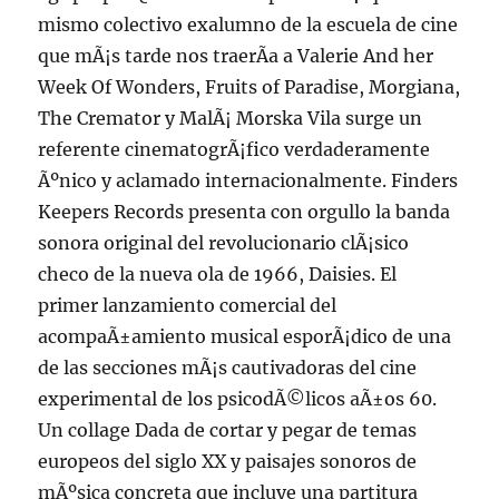
mismo colectivo exalumno de la escuela de cine
que mÃ¡s tarde nos traerÃ­a a Valerie And her
Week Of Wonders, Fruits of Paradise, Morgiana,
The Cremator y MalÃ¡ Morska Vila surge un
referente cinematogrÃ¡fico verdaderamente
Ãºnico y aclamado internacionalmente. Finders
Keepers Records presenta con orgullo la banda
sonora original del revolucionario clÃ¡sico
checo de la nueva ola de 1966, Daisies. El
primer lanzamiento comercial del
acompaÃ±amiento musical esporÃ¡dico de una
de las secciones mÃ¡s cautivadoras del cine
experimental de los psicodÃ©licos aÃ±os 60.
Un collage Dada de cortar y pegar de temas
europeos del siglo XX y paisajes sonoros de
mÃºsica concreta que incluye una partitura