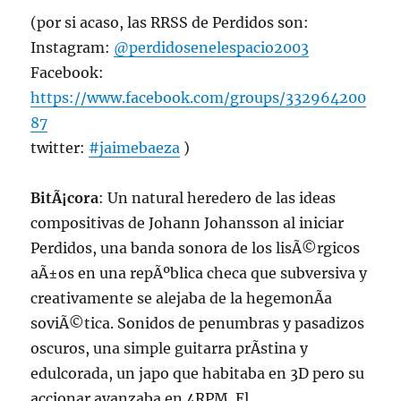
(por si acaso, las RRSS de Perdidos son:
Instagram:
@perdidosenelespacio2003
Facebook:
https://www.facebook.com/groups/332964200
87
twitter:
#jaimebaeza
)
BitÃ¡cora
: Un natural heredero de las ideas
compositivas de Johann Johansson al iniciar
Perdidos, una banda sonora de los lisÃ©rgicos
aÃ±os en una repÃºblica checa que subversiva y
creativamente se alejaba de la hegemonÃ­a
soviÃ©tica. Sonidos de penumbras y pasadizos
oscuros, una simple guitarra prÃ­stina y
edulcorada, un japo que habitaba en 3D pero su
accionar avanzaba en 4RPM. El