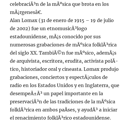
celebraciÃ³n de la mÃºsica que brota en los
mÃ¡rgenesâ€.
Alan Lomax (31 de enero de 1915 – 19 de julio
de 2002) fue un etnomusicÃ³logo
estadounidense, mÃ¡s conocido por sus
numerosas grabaciones de mÃºsica folklÃ³rica
del siglo XX. TambiÃ©n fue mÃºsico, ademÃ¡s
de arquivista, escritora, erudita, activista polÃ­
tico, historiador oral y cineasta. Lomax produjo
grabaciones, conciertos y espectÃ¡culos de
radio en los Estados Unidos y en Inglaterra, que
desempeÃ±Ã³ un papel importante en la
preservaciÃ³n de las tradiciones de la mÃºsica
folklÃ³rica en ambos paÃ­ses, y ayudÃ³ a iniciar
el renacimiento folklÃ³rico estadounidense.