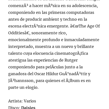
comenzÃ³ a hacer mÃºsica en su adolescencia,
componiendo en las primeras computadoras
antes de producir ambient y techno en la
escena electrÃ³nica emergente. â€œThe Age Of
Odditiesâ€, sonoramente rico,
emocionalmente profundo e inmaculadamente
interpretado, muestra a un nuevo y brillante
talento cuya elocuencia cinematogrÃ¡fica
atestigua las experiencias de Rutger
componiendo para pelÃ­culas junto a la
ganadora del Oscar Hildur GuÃ°nadÃ³ttir y
JÃ³hannsson, para quienes el Ã¡lbum es en
parte un elogio.
Artista: Varios
Disco:
Daisies