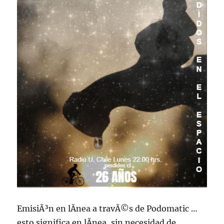
EmisiÃ³n en lÃ­nea a travÃ©s de Podomatic …
esto significa en lÃ­nea, sin necesidad de