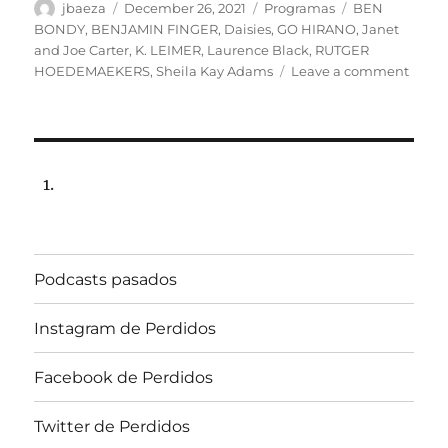
Author
Posted
Categories
Tags
jbaeza
December 26, 2021
Programas
BEN
on
BONDY
,
BENJAMIN FINGER
,
Daisies
,
GO HIRANO
,
Janet
and Joe Carter
,
K. LEIMER
,
Laurence Black
,
RUTGER
on
HOEDEMAEKERS
,
Sheila Kay Adams
Leave a comment
Prog
lunes
27
de
dicie
de
2021,
22:00
hrs
Podcasts pasados
102.5
Radio
U.
Instagram de Perdidos
de
Chile.
Facebook de Perdidos
Twitter de Perdidos