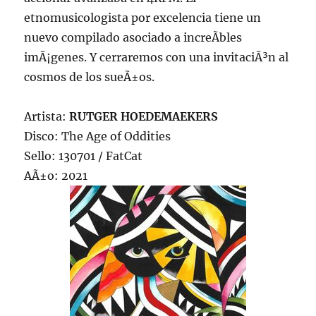
etnomusicologista por excelencia tiene un
nuevo compilado asociado a increÃ­bles
imÃ¡genes. Y cerraremos con una invitaciÃ³n al
cosmos de los sueÃ±os.
Artista:
RUTGER HOEDEMAEKERS
Disco: The Age of Oddities
Sello: 130701 / FatCat
AÃ±o: 2021