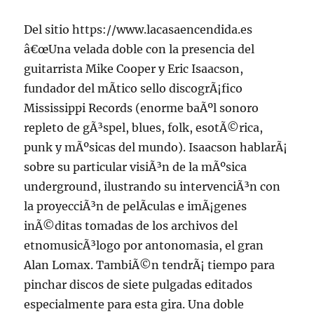
Del sitio https://www.lacasaencendida.es
â€œUna velada doble con la presencia del
guitarrista Mike Cooper y Eric Isaacson,
fundador del mÃ­tico sello discogrÃ¡fico
Mississippi Records (enorme baÃºl sonoro
repleto de gÃ³spel, blues, folk, esotÃ©rica,
punk y mÃºsicas del mundo). Isaacson hablarÃ¡
sobre su particular visiÃ³n de la mÃºsica
underground, ilustrando su intervenciÃ³n con
la proyecciÃ³n de pelÃ­culas e imÃ¡genes
inÃ©ditas tomadas de los archivos del
etnomusicÃ³logo por antonomasia, el gran
Alan Lomax. TambiÃ©n tendrÃ¡ tiempo para
pinchar discos de siete pulgadas editados
especialmente para esta gira. Una doble