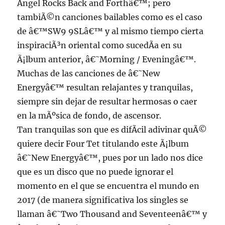
Angel Rocks Back and Forthâ€™; pero
tambiÃ©n canciones bailables como es el caso
de â€™SW9 9SLâ€™ y al mismo tiempo cierta
inspiraciÃ³n oriental como sucedÃ­a en su
Ã¡lbum anterior, â€˜Morning / Eveningâ€™.
Muchas de las canciones de â€˜New
Energyâ€™ resultan relajantes y tranquilas,
siempre sin dejar de resultar hermosas o caer
en la mÃºsica de fondo, de ascensor.
Tan tranquilas son que es difÃ­cil adivinar quÃ©
quiere decir Four Tet titulando este Ã¡lbum
â€˜New Energyâ€™, pues por un lado nos dice
que es un disco que no puede ignorar el
momento en el que se encuentra el mundo en
2017 (de manera significativa los singles se
llaman â€˜Two Thousand and Seventeenâ€™ y