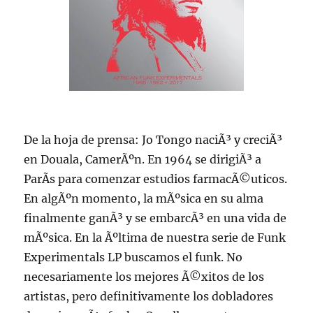
De la hoja de prensa: Jo Tongo naciÃ³ y creciÃ³
en Douala, CamerÃºn. En 1964 se dirigiÃ³ a
ParÃ­s para comenzar estudios farmacÃ©uticos.
En algÃºn momento, la mÃºsica en su alma
finalmente ganÃ³ y se embarcÃ³ en una vida de
mÃºsica. En la Ãºltima de nuestra serie de Funk
Experimentals LP buscamos el funk. No
necesariamente los mejores Ã©xitos de los
artistas, pero definitivamente los dobladores