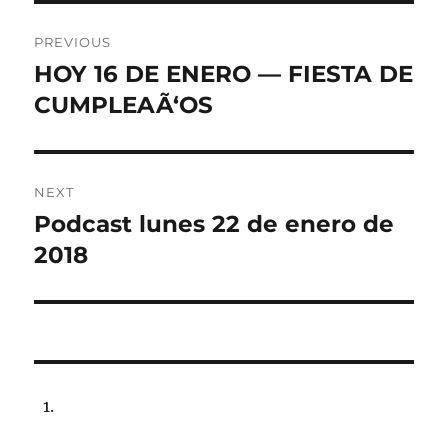
Post
PREVIOUS
navigation
HOY 16 DE ENERO — FIESTA DE
Previous
post:
CUMPLEAÃ‘OS
NEXT
Podcast lunes 22 de enero de
Next
post:
2018