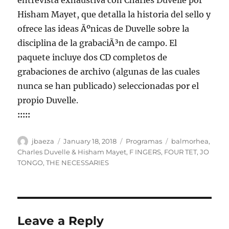
entrevista exhaustiva con Charles Duvelle por
Hisham Mayet, que detalla la historia del sello y
ofrece las ideas Ãºnicas de Duvelle sobre la
disciplina de la grabaciÃ³n de campo. El
paquete incluye dos CD completos de
grabaciones de archivo (algunas de las cuales
nunca se han publicado) seleccionadas por el
propio Duvelle.
:::::
Author
Posted
Categories
Tags
jbaeza
January 18, 2018
Programas
balmorhea
,
on
Charles Duvelle & Hisham Mayet
,
F INGERS
,
FOUR TET
,
JO
TONGO
,
THE NECESSARIES
Leave a Reply