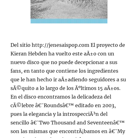
Del sitio http://jenesaispop.com El proyecto de
Kieran Hebden ha vuelto este aÃ±o con un
nuevo disco que no puede decepcionar a sus
fans, en tanto que contiene los ingredientes
que le han hecho ir aÃ±adiendo seguidores a su
sÃ©quito a lo largo de los Ãºltimos 15 aÃ±os.
En el disco encontramos la delicadeza del
cÃ©lebre â€˜Roundsâ€™ editado en 2003,
pues la elegancia y la introspecciÃ³n del
sencillo â€˜Two Thousand and Seventeenâ€™
son las mismas que encontrÃ¡bamos en â€˜My