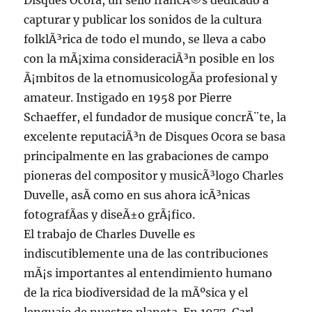
Disques Ocora, un sello francÃ©s dedicado a
capturar y publicar los sonidos de la cultura
folklÃ³rica de todo el mundo, se lleva a cabo
con la mÃ¡xima consideraciÃ³n posible en los
Ã¡mbitos de la etnomusicologÃ­a profesional y
amateur. Instigado en 1958 por Pierre
Schaeffer, el fundador de musique concrÃ¨te, la
excelente reputaciÃ³n de Disques Ocora se basa
principalmente en las grabaciones de campo
pioneras del compositor y musicÃ³logo Charles
Duvelle, asÃ­ como en sus ahora icÃ³nicas
fotografÃ­as y diseÃ±o grÃ¡fico.
El trabajo de Charles Duvelle es
indiscutiblemente una de las contribuciones
mÃ¡s importantes al entendimiento humano
de la rica biodiversidad de la mÃºsica y el