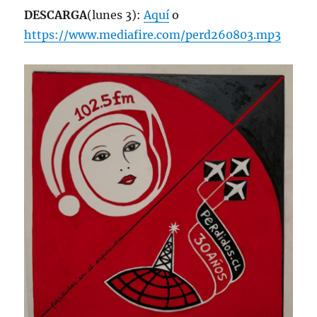
hrs
DESCARGA
(lunes 3):
Aquí
o
102.5fm
https://www.mediafire.com/perd260803.mp3
Radio
U.
de
Chile