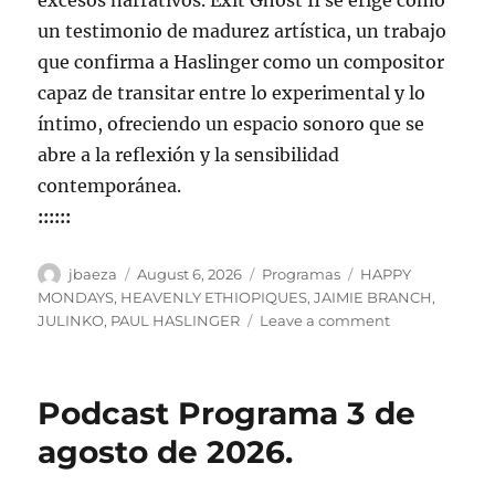
excesos narrativos. Exit Ghost II se erige como
un testimonio de madurez artística, un trabajo
que confirma a Haslinger como un compositor
capaz de transitar entre lo experimental y lo
íntimo, ofreciendo un espacio sonoro que se
abre a la reflexión y la sensibilidad
contemporánea.
::::::
Author
Posted
Categories
Tags
jbaeza
August 6, 2026
Programas
HAPPY
on
MONDAYS
,
HEAVENLY ETHIOPIQUES
,
JAIMIE BRANCH
,
on
JULINKO
,
PAUL HASLINGER
Leave a comment
Programa
lunes
10
Podcast Programa 3 de
de
agosto
agosto de 2026.
2026,
22:00