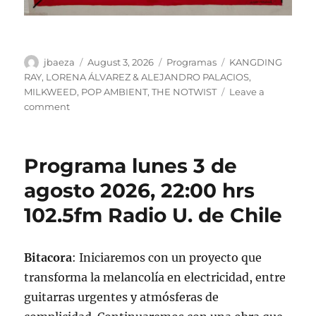
Author
Posted
Categories
Tags
jbaeza
August 3, 2026
Programas
KANGDING
on
RAY
,
LORENA ÁLVAREZ & ALEJANDRO PALACIOS
,
MILKWEED
,
POP AMBIENT
,
THE NOTWIST
Leave a
on
comment
Podcast
Programa
3
Programa lunes 3 de
de
agosto
agosto 2026, 22:00 hrs
de
102.5fm Radio U. de Chile
2026.
Bitacora
: Iniciaremos con un proyecto que
transforma la melancolía en electricidad, entre
guitarras urgentes y atmósferas de