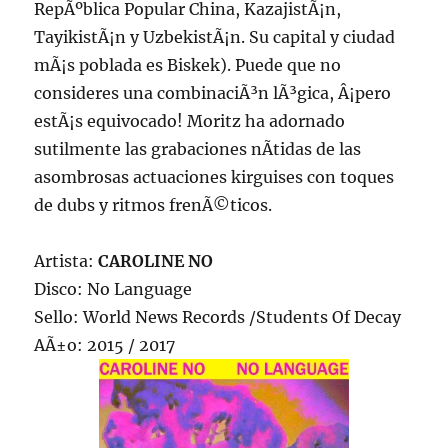
RepÃºblica Popular China, KazajistÃ¡n,
TayikistÃ¡n y UzbekistÃ¡n. Su capital y ciudad
mÃ¡s poblada es Biskek). Puede que no
consideres una combinaciÃ³n lÃ³gica, Â¡pero
estÃ¡s equivocado! Moritz ha adornado
sutilmente las grabaciones nÃ­tidas de las
asombrosas actuaciones kirguises con toques
de dubs y ritmos frenÃ©ticos.
Artista:
CAROLINE NO
Disco: No Language
Sello: World News Records /Students Of Decay
AÃ±o: 2015 / 2017