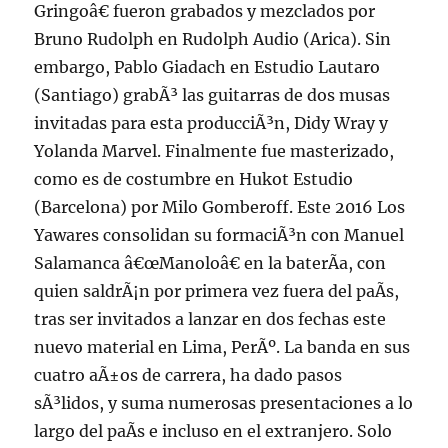
Gringoâ€ fueron grabados y mezclados por
Bruno Rudolph en Rudolph Audio (Arica). Sin
embargo, Pablo Giadach en Estudio Lautaro
(Santiago) grabÃ³ las guitarras de dos musas
invitadas para esta producciÃ³n, Didy Wray y
Yolanda Marvel. Finalmente fue masterizado,
como es de costumbre en Hukot Estudio
(Barcelona) por Milo Gomberoff. Este 2016 Los
Yawares consolidan su formaciÃ³n con Manuel
Salamanca â€œManoloâ€ en la baterÃ­a, con
quien saldrÃ¡n por primera vez fuera del paÃ­s,
tras ser invitados a lanzar en dos fechas este
nuevo material en Lima, PerÃº. La banda en sus
cuatro aÃ±os de carrera, ha dado pasos
sÃ³lidos, y suma numerosas presentaciones a lo
largo del paÃ­s e incluso en el extranjero. Solo