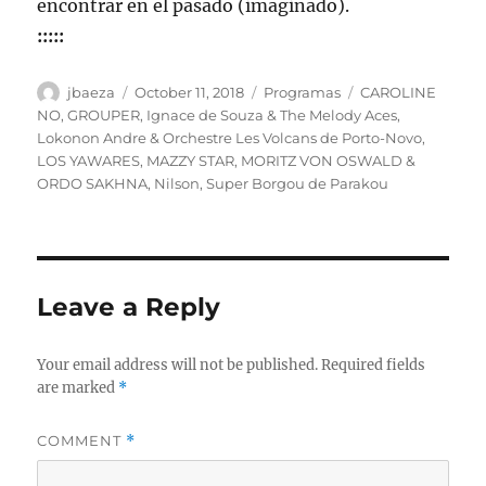
encontrar en el pasado (imaginado).
:::::
Author
Posted
Categories
Tags
jbaeza
October 11, 2018
Programas
CAROLINE
on
NO
,
GROUPER
,
Ignace de Souza & The Melody Aces
,
Lokonon Andre & Orchestre Les Volcans de Porto-Novo
,
LOS YAWARES
,
MAZZY STAR
,
MORITZ VON OSWALD &
ORDO SAKHNA
,
Nilson
,
Super Borgou de Parakou
Leave a Reply
Your email address will not be published.
Required fields
are marked
*
COMMENT
*