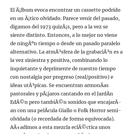
El Ã¡lbum evoca encontrar un cassette podrido
en un Ã¡tico olvidado. Parece venir del pasado,
digamos del 1973 quizÃ¡s, pero a la vez se
siente distinto. Entonces, a lo mejor no viene
de ningÃºn tiempo o desde un pasado paralelo
alternativo. La atmÃ³sfera de la grabaciÃ³n es a
la vez siniestra y positiva, combinando lo
inquietante y deprimente de nuestro tiempo
con nostalgia por progreso (real/positivo) e
ideas utÃ³picas. Se encuentran armonÃ­as
pastorales y pÃ¡jaros cantando en el JardÃ­n
EdÃ©n pero tambiÃ©n sonidos que encajarÃ­
an con una pelÃ­cula Giallo o Folk Horror semi-
olvidada (o recordada de forma equivocada).
AÃ±adimos a esta mezcla eclÃ©ctica unos