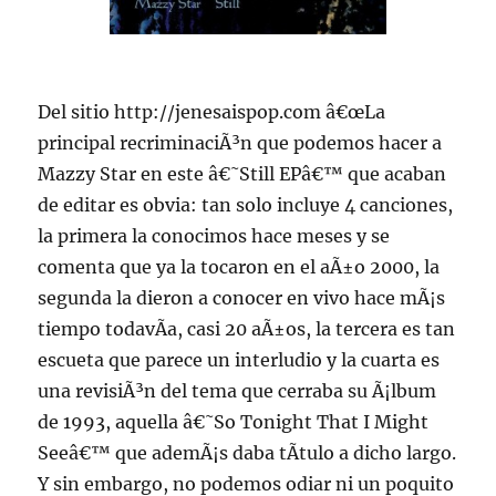
Del sitio http://jenesaispop.com â€œLa
principal recriminaciÃ³n que podemos hacer a
Mazzy Star en este â€˜Still EPâ€™ que acaban
de editar es obvia: tan solo incluye 4 canciones,
la primera la conocimos hace meses y se
comenta que ya la tocaron en el aÃ±o 2000, la
segunda la dieron a conocer en vivo hace mÃ¡s
tiempo todavÃ­a, casi 20 aÃ±os, la tercera es tan
escueta que parece un interludio y la cuarta es
una revisiÃ³n del tema que cerraba su Ã¡lbum
de 1993, aquella â€˜So Tonight That I Might
Seeâ€™ que ademÃ¡s daba tÃ­tulo a dicho largo.
Y sin embargo, no podemos odiar ni un poquito