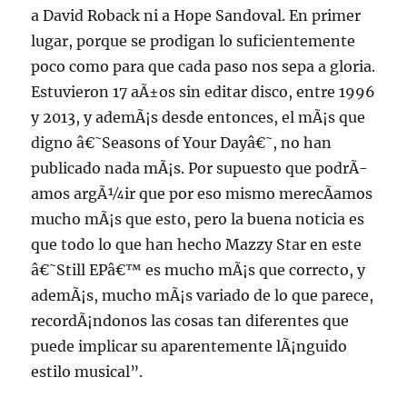
a David Roback ni a Hope Sandoval. En primer
lugar, porque se prodigan lo suficientemente
poco como para que cada paso nos sepa a gloria.
Estuvieron 17 aÃ±os sin editar disco, entre 1996
y 2013, y ademÃ¡s desde entonces, el mÃ¡s que
digno â€˜Seasons of Your Dayâ€˜, no han
publicado nada mÃ¡s. Por supuesto que podrÃ­
amos argÃ¼ir que por eso mismo merecÃ­amos
mucho mÃ¡s que esto, pero la buena noticia es
que todo lo que han hecho Mazzy Star en este
â€˜Still EPâ€™ es mucho mÃ¡s que correcto, y
ademÃ¡s, mucho mÃ¡s variado de lo que parece,
recordÃ¡ndonos las cosas tan diferentes que
puede implicar su aparentemente lÃ¡nguido
estilo musical”.