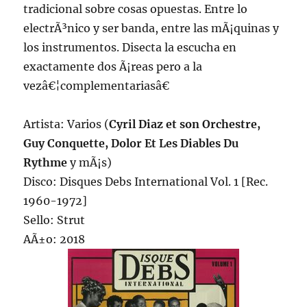
tradicional sobre cosas opuestas. Entre lo
electrÃ³nico y ser banda, entre las mÃ¡quinas y
los instrumentos. Disecta la escucha en
exactamente dos Ã¡reas pero a la
vezâ€¦complementariasâ€
Artista: Varios (
Cyril Diaz et son Orchestre,
Guy Conquette, Dolor Et Les Diables Du
Rythme
y mÃ¡s)
Disco: Disques Debs International Vol. 1 [Rec.
1960-1972]
Sello: Strut
AÃ±o: 2018