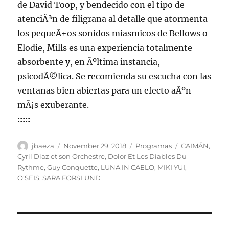
de David Toop, y bendecido con el tipo de
atenciÃ³n de filigrana al detalle que atormenta
los pequeÃ±os sonidos miasmicos de Bellows o
Elodie, Mills es una experiencia totalmente
absorbente y, en Ãºltima instancia,
psicodÃ©lica. Se recomienda su escucha con las
ventanas bien abiertas para un efecto aÃºn
mÃ¡s exuberante.
:::::
Author
Posted
Categories
Tags
jbaeza
November 29, 2018
Programas
CAIMÃN
,
on
Cyril Diaz et son Orchestre
,
Dolor Et Les Diables Du
Rythme
,
Guy Conquette
,
LUNA IN CAELO
,
MIKI YUI
,
O'SEIS
,
SARA FORSLUND