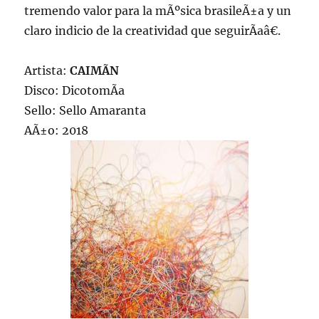
tremendo valor para la mÃºsica brasileÃ±a y un
claro indicio de la creatividad que seguirÃ­aâ€.
Artista:
CAIMÃN
Disco: DicotomÃ­a
Sello: Sello Amaranta
AÃ±o: 2018