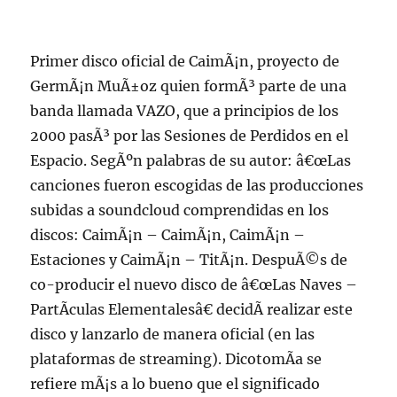
Primer disco oficial de CaimÃ¡n, proyecto de
GermÃ¡n MuÃ±oz quien formÃ³ parte de una
banda llamada VAZO, que a principios de los
2000 pasÃ³ por las Sesiones de Perdidos en el
Espacio. SegÃºn palabras de su autor: â€œLas
canciones fueron escogidas de las producciones
subidas a soundcloud comprendidas en los
discos: CaimÃ¡n – CaimÃ¡n, CaimÃ¡n –
Estaciones y CaimÃ¡n – TitÃ¡n. DespuÃ©s de
co-producir el nuevo disco de â€œLas Naves –
PartÃ­culas Elementalesâ€ decidÃ­ realizar este
disco y lanzarlo de manera oficial (en las
plataformas de streaming). DicotomÃ­a se
refiere mÃ¡s a lo bueno que el significado