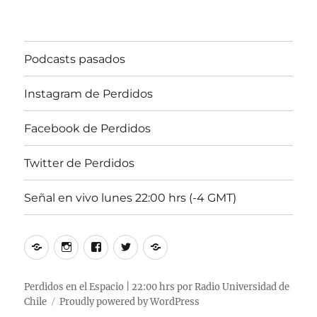
Podcasts pasados
Instagram de Perdidos
Facebook de Perdidos
Twitter de Perdidos
Señal en vivo lunes 22:00 hrs (-4 GMT)
Podcasts
Instagram
Facebook
Twitter
Señal
pasados
de
de
de
en
Perdidos
Perdidos
Perdidos
vivo
Perdidos en el Espacio | 22:00 hrs por Radio Universidad de
Chile
Proudly powered by WordPress
lunes