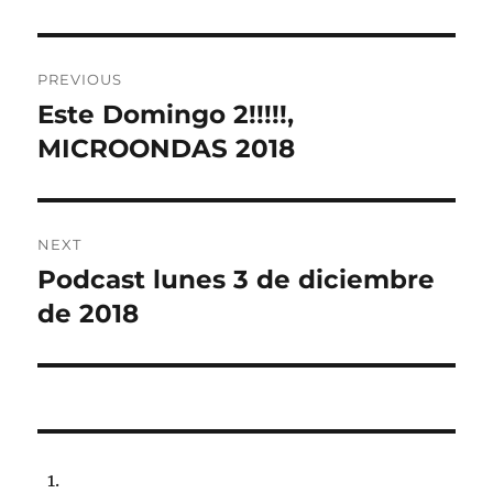
Post
PREVIOUS
navigation
Este Domingo 2!!!!!,
Previous
post:
MICROONDAS 2018
NEXT
Podcast lunes 3 de diciembre
Next
post:
de 2018