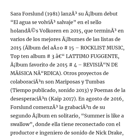
Sara Forslund (1981) lanzÃ³ su Ã¡lbum debut
“El agua se volviÃ³ salvaje” en el sello
holandÃ©s Volkoren en 2015, que terminÃ³ en
varios de los mejores Ã¡lbumes de las listas de
2015 (Ãlbum del aÃ±o # 15 – ROCKLIST MUSIC,
Top ten album # 3 â€“ LATTIMO FUGGENTE,
Ã¡lbum favorito de 2015 # 4 – REVISIÃ“N DE
MÃšSICA NÃ“RDICA). Otros proyectos de
colaboraciÃ³n son Mariposas y Tumbas
(Tiempo publicado, sonido 2013) y Poemas de la
desesperaciÃ³n (Kaip 2017). En agosto de 2016,
Forslund comenzÃ³ la grabaciÃ³n de su
segundo Ã¡lbum en solitario, “Summer is like a
swallow”, donde ella tiene reconectado con el
productor e ingeniero de sonido de Nick Drake,