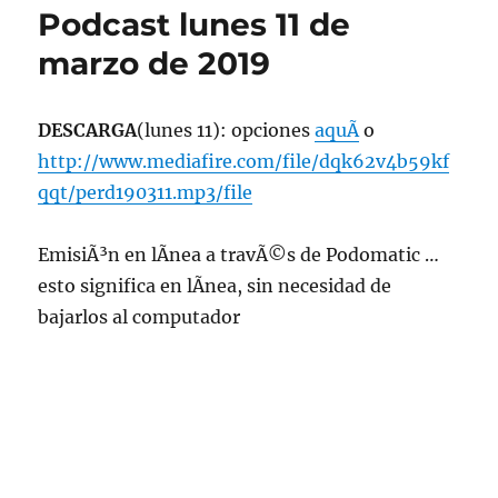
Podcast lunes 11 de
marzo de 2019
DESCARGA
(lunes 11): opciones
aquÃ­
o
http://www.mediafire.com/file/dqk62v4b59kf
qqt/perd190311.mp3/file
EmisiÃ³n en lÃ­nea a travÃ©s de Podomatic …
esto significa en lÃ­nea, sin necesidad de
bajarlos al computador