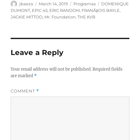
Author
Posted
Categories
Tags
jbaeza
March 14, 2019
Programas
DOMENIQUE
on
DUMONT
,
EPIC 45
,
ERIC RANDOM
,
FRANÃ‡OIS BAYLE
,
JACKIE MITTOO
,
Mr. Foundation
,
THE KVB
Leave a Reply
Your email address will not be published.
Required fields
are marked
*
COMMENT
*