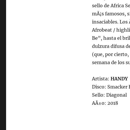
sello de Africa 
mÃ¡s famosos, si
insaciables. Los
Afrobeat / highl
Be”, hasta el bri
dulzura difusa d
(que, por cierto
semana de los s
Artista:
HANDY
Disco: Smacker 
Sello: Diagonal
AÃ±o: 2018