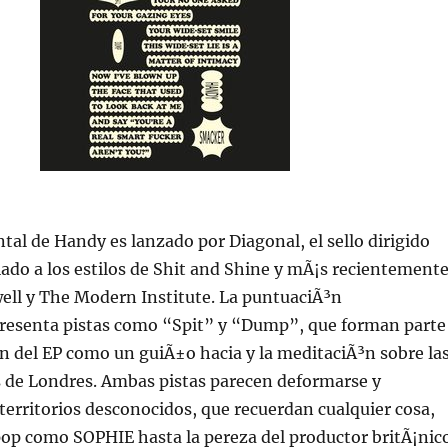
al de Handy es lanzado por Diagonal, el sello dirigido
iado a los estilos de Shit and Shine y mÃ¡s recientement
ell y The Modern Institute. La puntuaciÃ³n
 presenta pistas como “Spit” y “Dump”, que forman parte
³n del EP como un guiÃ±o hacia y la meditaciÃ³n sobre la
s de Londres. Ambas pistas parecen deformarse y
 territorios desconocidos, que recuerdan cualquier cosa,
op como SOPHIE hasta la pereza del productor britÃ¡nic