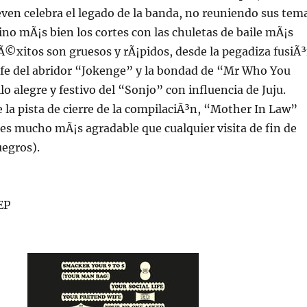
Seven celebra el legado de la banda, no reuniendo sus tem
no mÃ¡s bien los cortes con las chuletas de baile mÃ¡s
 Ã©xitos son gruesos y rÃ¡pidos, desde la pegadiza fusiÃ
ife del abridor “Jokenge” y la bondad de “Mr Who You
llo alegre y festivo del “Sonjo” con influencia de Juju.
e la pista de cierre de la compilaciÃ³n, “Mother In Law”
, es mucho mÃ¡s agradable que cualquier visita de fin de
uegros).
EP