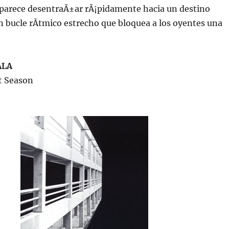
 parece desentraÃ±ar rÃ¡pidamente hacia un destino
 bucle rÃ­tmico estrecho que bloquea a los oyentes una
ALA
t Season