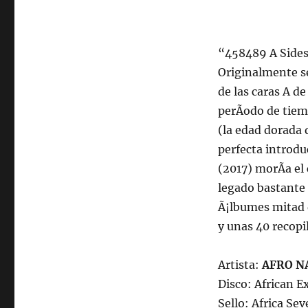
“458489 A Sides”
Originalmente se
de las caras A de
perÃ­odo de tiem
(la edad dorada 
perfecta introdu
(2017) morÃ­a el
legado bastante 
Ã¡lbumes mitad d
y unas 40 recopi
Artista:
AFRO N
Disco: African 
Sello: Africa Se