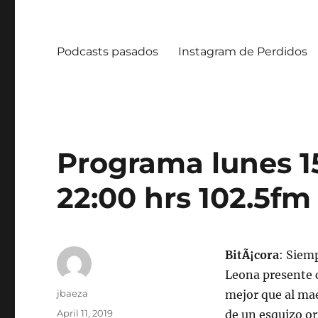
Podcasts pasados
Instagram de Perdidos
Programa lunes 15
22:00 hrs 102.5fm
BitÃ¡cora
: Siem
Leona presente c
Author
jbaeza
mejor que al mae
Posted
April 11, 2019
de un esquizo o