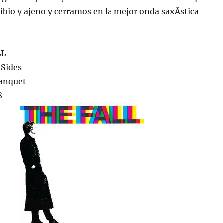
tibio y ajeno y cerramos en la mejor onda saxÃ­stica
LL
 Sides
Banquet
8