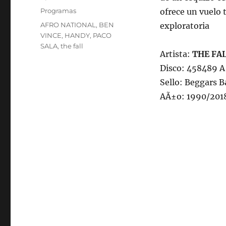
on
Categories
Programas
ofrece un vuelo 
Tags
AFRO NATIONAL
,
BEN
exploratoria
VINCE
,
HANDY
,
PACO
SALA
,
the fall
Artista:
THE FA
Disco: 458489 A
Sello: Beggars 
AÃ±o: 1990/201