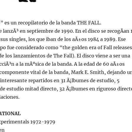
 es un recopilatorio de la banda THE FALL.
 lanzÃ³ en septiembre de 1990. En el disco se recogÃ­an 
 sus singles, los que iban de los aÃ±os 1984 a 1989. Ese
po fue considerado como “the golden era of Fall release
de los lanzamientos de The Fall). El disco viene a ser una
cciÃ³n a la mÃºsica de la banda. A la edad de 60 aÃ±os
 componente vital de la banda, Mark E. Smith, dejando u
interesante repartidos en 31 Ã¡lbumes de estudio, 5
e estudio mitad directo, 32 Ã¡lbumes en riguroso direct
laciones.
ATIONAL
Experimentals 1972-1979
ven