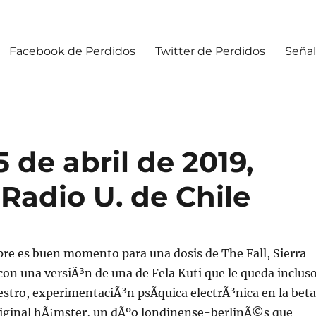
Facebook de Perdidos
Twitter de Perdidos
Señal
 de abril de 2019,
 Radio U. de Chile
pre es buen momento para una dosis de The Fall, Sierra
on una versiÃ³n de una de Fela Kuti que le queda inclus
stro, experimentaciÃ³n psÃ­quica electrÃ³nica en la beta
riginal hÃ¡mster, un dÃºo londinense-berlinÃ©s que