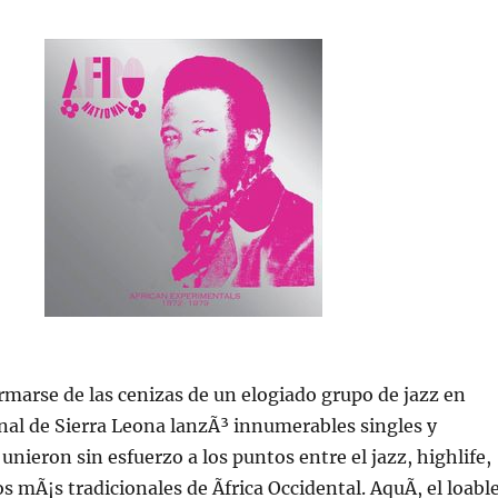
marse de las cenizas de un elogiado grupo de jazz en
nal de Sierra Leona lanzÃ³ innumerables singles y
unieron sin esfuerzo a los puntos entre el jazz, highlife,
s mÃ¡s tradicionales de Ãfrica Occidental. AquÃ­, el loabl