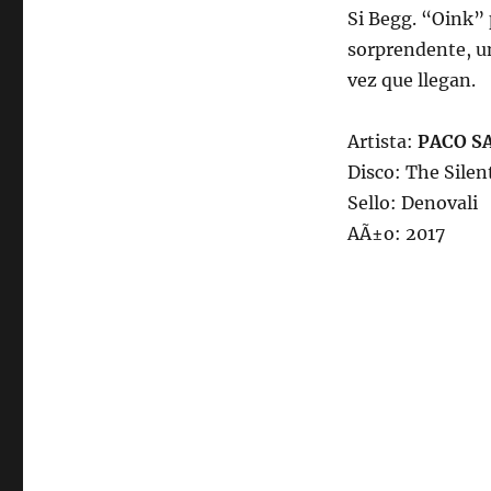
Si Begg. “Oink”
sorprendente, un
vez que llegan.
Artista:
PACO S
Disco: The Silen
Sello: Denovali
AÃ±o: 2017