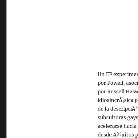
Un EP experiment
por Powell, asoc
por Russell Hasw
idiosincrÃ¡sica
de la descripciÃ
subculturas gay
acelerarse hacia
desde Ã©xitos p