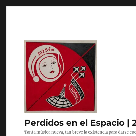
Perdidos en el Espacio | 
Tanta música nueva, tan breve la existencia para darse cue