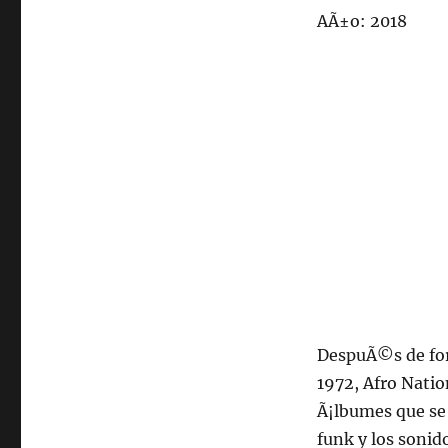
AÃ±o: 2018
DespuÃ©s de for
1972, Afro Natio
Ã¡lbumes que se 
funk y los sonido