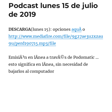
Podcast lunes 15 de julio
de 2019
DESCARGA
(lunes 15): opciones
aquÃ­
o
http://www.mediafire.com/file/9g27ae3u2xzau
9u/perd190715.mp3/file
EmisiÃ³n en lÃ­nea a travÃ©s de Podomatic …
esto significa en lÃ­nea, sin necesidad de
bajarlos al computador