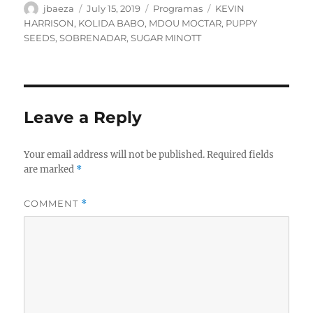
Author
Posted
Categories
Tags
jbaeza
July 15, 2019
Programas
KEVIN
on
HARRISON
,
KOLIDA BABO
,
MDOU MOCTAR
,
PUPPY
SEEDS
,
SOBRENADAR
,
SUGAR MINOTT
Leave a Reply
Your email address will not be published.
Required fields
are marked
*
COMMENT
*