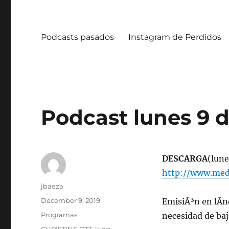
Podcasts pasados
Instagram de Perdidos
Podcast lunes 9 
DESCARGA
(lune
http://www.med
Author
jbaeza
Posted
December 9, 2019
EmisiÃ³n en lÃ­n
on
Categories
Programas
necesidad de ba
Tags