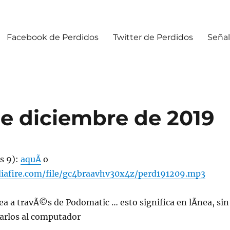
Facebook de Perdidos
Twitter de Perdidos
Señal
de diciembre de 2019
s 9):
aquÃ­
o
iafire.com/file/gc4braavhv30x4z/perd191209.mp3
ea a travÃ©s de Podomatic … esto significa en lÃ­nea, sin
jarlos al computador