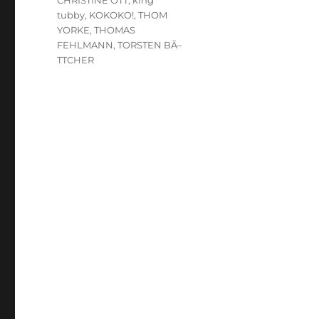
CHRISTINE OTT
,
king
tubby
,
KOKOKO!
,
THOM
YORKE
,
THOMAS
FEHLMANN
,
TORSTEN BÃ–
TTCHER