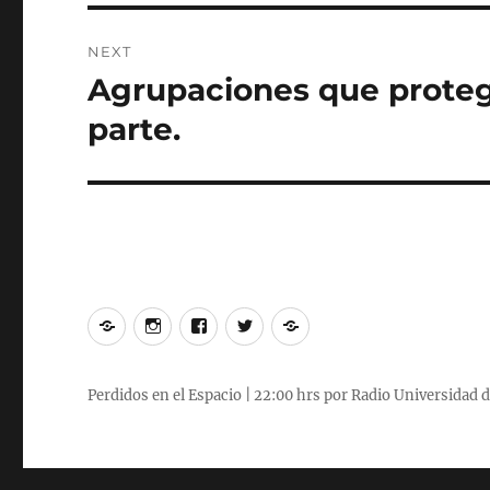
NEXT
Agrupaciones que protege
Next
post:
parte.
Podcasts
Instagram
Facebook
Twitter
Señal
pasados
de
de
de
en
Perdidos
Perdidos
Perdidos
vivo
Perdidos en el Espacio | 22:00 hrs por Radio Universidad d
lunes
22:00
hrs