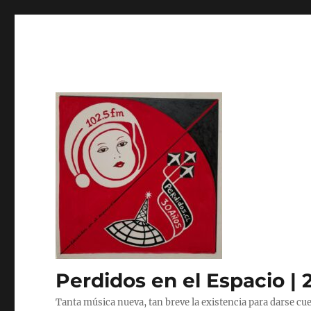
Perdidos en el Espacio | 
Tanta música nueva, tan breve la existencia para darse cue