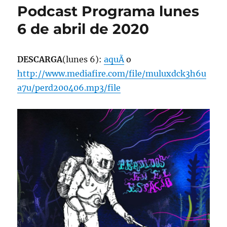
Podcast Programa lunes
6 de abril de 2020
DESCARGA
(lunes 6):
aquÃ­
o
http://www.mediafire.com/file/muluxdck3h6u
a7u/perd200406.mp3/file