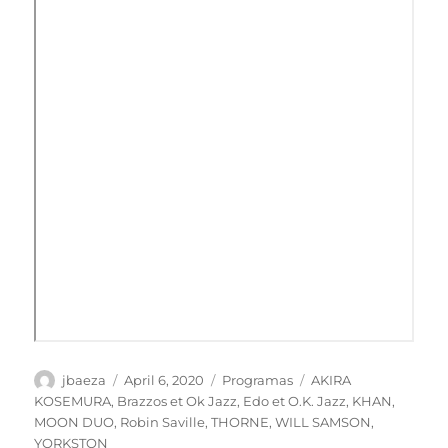
Author
Posted
Categories
Tags
jbaeza
April 6, 2020
Programas
AKIRA
on
KOSEMURA
,
Brazzos et Ok Jazz
,
Edo et O.K. Jazz
,
KHAN
,
MOON DUO
,
Robin Saville
,
THORNE
,
WILL SAMSON
,
YORKSTON