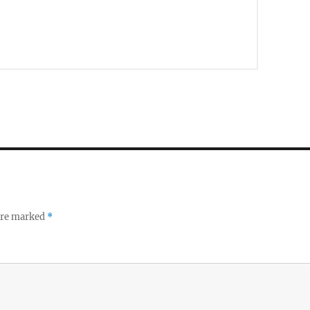
 are marked
*