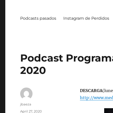
Podcasts pasados
Instagram de Perdidos
Podcast Programa
2020
DESCARGA
(lune
http://www.med
Author
jbaeza
Posted
April 27, 2020