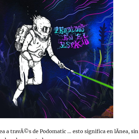
ea a travÃ©s de Podomatic … esto significa en lÃ­nea, sin