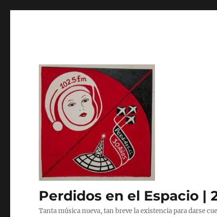
Perdidos en el Espacio | 
Tanta música nueva, tan breve la existencia para darse cue