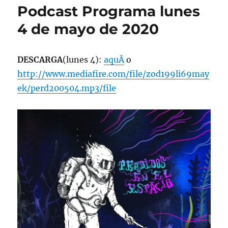
Podcast Programa lunes
4 de mayo de 2020
DESCARGA
(lunes 4):
aquÃ­
o
http://www.mediafire.com/file/zod199li69may
ek/perd200504.mp3/file