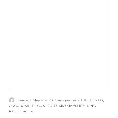
Author
Posted
Categories
Tags
jbaeza
May 4, 2020
Programas
BIBI AHMED
,
on
COCOROSIE
,
EL CONEJO
,
FUMIO MIYASHITA
,
KING
KRULE
,
vetiver