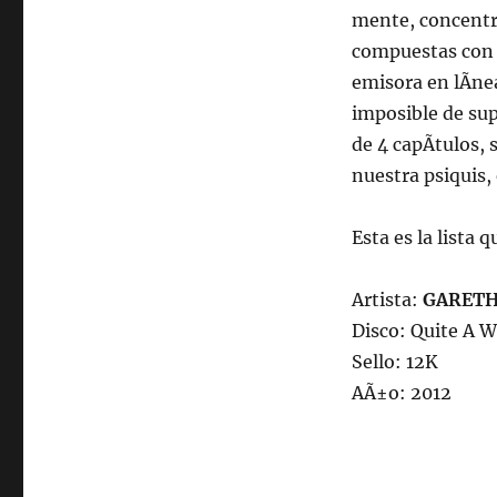
mente, concentra
compuestas con 
emisora en lÃ­ne
imposible de sup
de 4 capÃ­tulos,
nuestra psiquis,
Esta es la lista 
Artista:
GARETH
Disco: Quite A 
Sello: 12K
AÃ±o: 2012