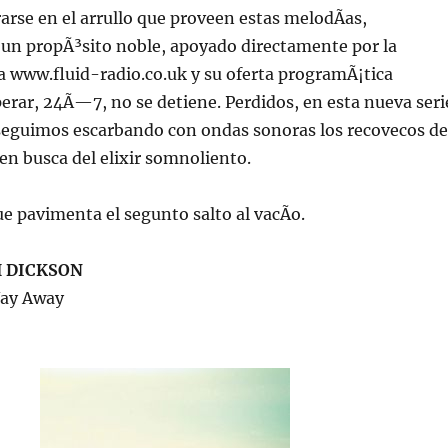
rse en el arrullo que proveen estas melodÃ­as,
un propÃ³sito noble, apoyado directamente por la
a www.fluid-radio.co.uk y su oferta programÃ¡tica
erar, 24Ã—7, no se detiene. Perdidos, en esta nueva seri
 seguimos escarbando con ondas sonoras los recovecos de
 en busca del elixir somnoliento.
que pavimenta el segunto salto al vacÃ­o.
 DICKSON
Way Away