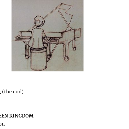
 (the end)
EEN KINGDOM
son