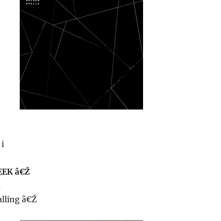
i
EEK â€Ž
s
alling â€Ž