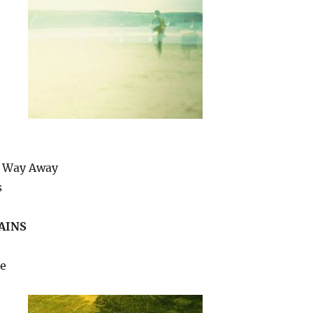
A Way Away
s
AINS
je