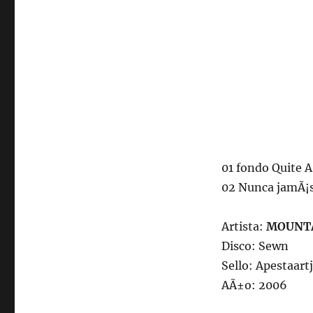
01 fondo Quite 
02 Nunca jamÃ¡
Artista:
MOUNT
Disco: Sewn
Sello: Apestaart
AÃ±o: 2006