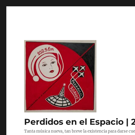
Perdidos en el Espacio | 
Tanta música nueva, tan breve la existencia para darse cue