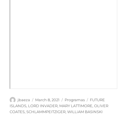
Author
Posted
Categories
Tags
jbaeza
March 8, 2021
Programas
FUTURE
on
ISLANDS
,
LORD INVADER
,
MARY LATTIMORE
,
OLIVER
COATES
,
SCHLAMMPEITZIGER
,
WILLiAM BASINSKI