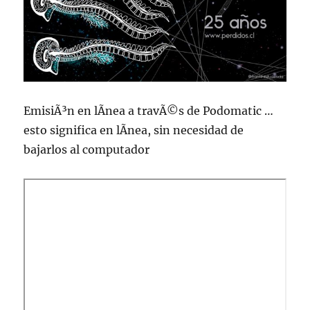
EmisiÃ³n en lÃ­nea a travÃ©s de Podomatic …
esto significa en lÃ­nea, sin necesidad de
bajarlos al computador