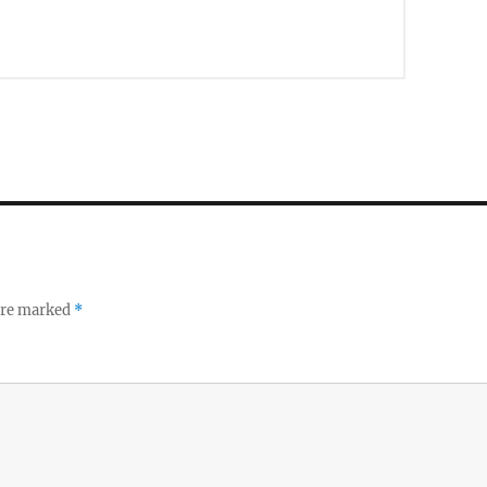
 are marked
*