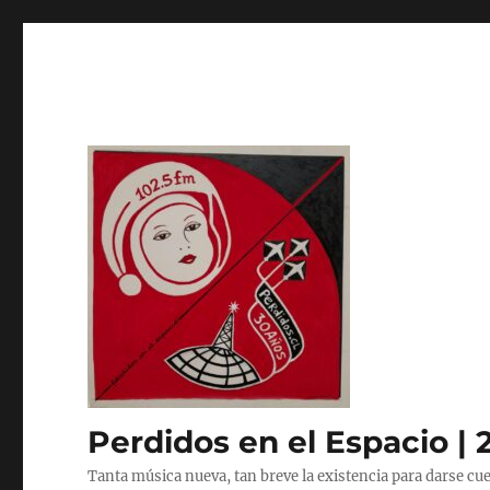
Perdidos en el Espacio | 
Tanta música nueva, tan breve la existencia para darse cue