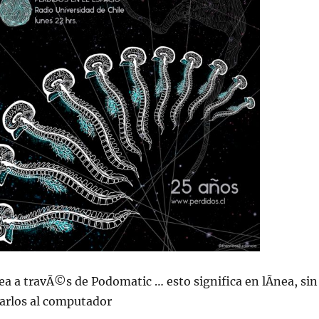
ea a travÃ©s de Podomatic … esto significa en lÃ­nea, sin
jarlos al computador