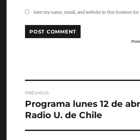
Save my name, email, and website in this browser for
Prot
Post
PREVIOUS
navigation
Programa lunes 12 de abri
Previous
post:
Radio U. de Chile