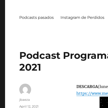
Podcasts pasados
Instagram de Perdidos
Podcast Programa 
2021
DESCARGA
(lune
https://www.me
Author
jbaeza
Posted
April 12, 2021