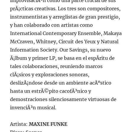
improvisaciÃ³n como una parte crucial de sus
prÃ¡cticas creativas. Los tres son compositores,
instrumentistas y arreglistas de gran prestigio,
y han colaborado con artistas como
International Contemporary Ensemble, Makaya
McCraven, Whitney, Circuit des Yeux y Natural
Information Society. Our Savings, su nuevo
Ã¡lbum y primer LP, se basa en el espÃ­ritu de
tales colaboraciones, reuniendo marcos
clÃ¡sicos y exploraciones sonoras,
deslizÃ¡ndose desde un ambiente acÃºstico
hasta un estrÃ©pito cacofÃ³nico y
demostraciones silenciosamente virtuosas de
invenciÃ³n musical.
Artista:
MAXINE FUNKE