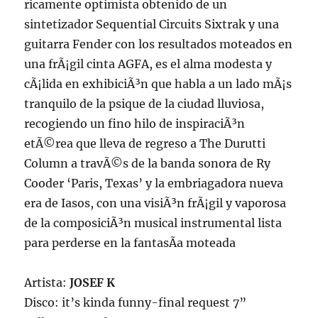
ricamente optimista obtenido de un
sintetizador Sequential Circuits Sixtrak y una
guitarra Fender con los resultados moteados en
una frÃ¡gil cinta AGFA, es el alma modesta y
cÃ¡lida en exhibiciÃ³n que habla a un lado mÃ¡s
tranquilo de la psique de la ciudad lluviosa,
recogiendo un fino hilo de inspiraciÃ³n
etÃ©rea que lleva de regreso a The Durutti
Column a travÃ©s de la banda sonora de Ry
Cooder ‘Paris, Texas’ y la embriagadora nueva
era de Iasos, con una visiÃ³n frÃ¡gil y vaporosa
de la composiciÃ³n musical instrumental lista
para perderse en la fantasÃ­a moteada
Artista:
JOSEF K
Disco: it’s kinda funny-final request 7”