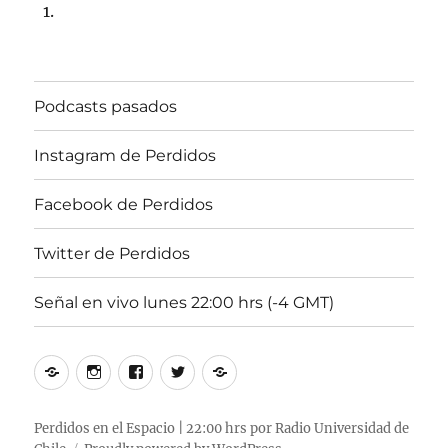
Podcasts pasados
Instagram de Perdidos
Facebook de Perdidos
Twitter de Perdidos
Señal en vivo lunes 22:00 hrs (-4 GMT)
Podcasts
Instagram
Facebook
Twitter
Señal
pasados
de
de
de
en
Perdidos
Perdidos
Perdidos
vivo
Perdidos en el Espacio | 22:00 hrs por Radio Universidad de