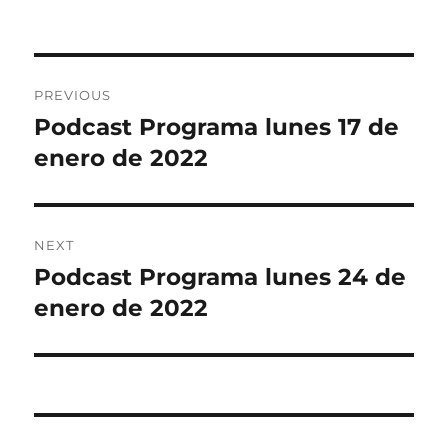
Post
PREVIOUS
navigation
Podcast Programa lunes 17 de
Previous
post:
enero de 2022
NEXT
Podcast Programa lunes 24 de
Next
post:
enero de 2022