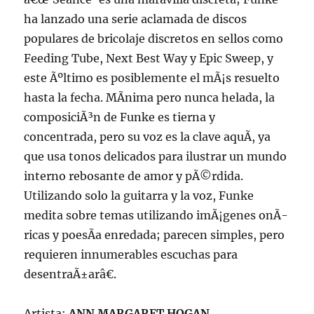
ha lanzado una serie aclamada de discos
populares de bricolaje discretos en sellos como
Feeding Tube, Next Best Way y Epic Sweep, y
este Ãºltimo es posiblemente el mÃ¡s resuelto
hasta la fecha. MÃ­nima pero nunca helada, la
composiciÃ³n de Funke es tierna y
concentrada, pero su voz es la clave aquÃ­, ya
que usa tonos delicados para ilustrar un mundo
interno rebosante de amor y pÃ©rdida.
Utilizando solo la guitarra y la voz, Funke
medita sobre temas utilizando imÃ¡genes onÃ­
ricas y poesÃ­a enredada; parecen simples, pero
requieren innumerables escuchas para
desentraÃ±arâ€.
Artista:
ANN MARGARET HOGAN