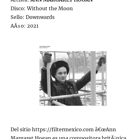
Disco: Without the Moon
Sello: Downwards
AÃ±o: 2021
Del sitio https://filtermexico.com â€œAnn
Margaret Hogan es una compositora britÃ¡nica