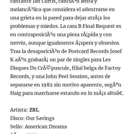
cantante Ian Curtis, canciÃ³n lenta y
melancÃ³lica que considera el adentrarse en
una grieta en la pared para dejar atrÃ¡s los
problemas y miedos. La cara B Final Request es
en contraposiciÃ³n una pieza rÃ¡pida y con
nervio, aunque igualmente Ã¡spera y obsesiva.
Tras la desapariciÃ³n de Postcard Records Josef
K aÃºn grabarÃ¡ un par de singles para Les
Disques Du CrÃ©puscule, filial belga de Factoy
Records, y una John Peel Session, antes de
separarse en 1982 sin motivo aparente, segÃºn
Haig para marcharse estando en lo mÃ¡s altoâ€.
Artista:
ZRL
Disco: Our Savings
Sello: American Dreams