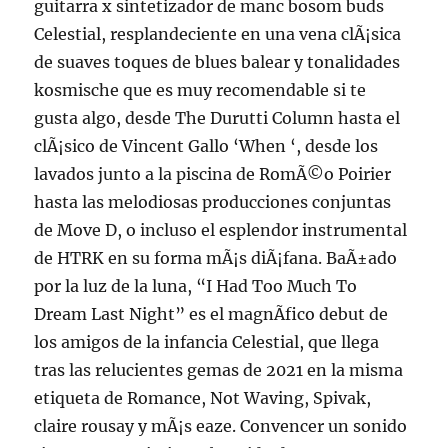
guitarra x sintetizador de manc bosom buds
Celestial, resplandeciente en una vena clÃ¡sica
de suaves toques de blues balear y tonalidades
kosmische que es muy recomendable si te
gusta algo, desde The Durutti Column hasta el
clÃ¡sico de Vincent Gallo ‘When ‘, desde los
lavados junto a la piscina de RomÃ©o Poirier
hasta las melodiosas producciones conjuntas
de Move D, o incluso el esplendor instrumental
de HTRK en su forma mÃ¡s diÃ¡fana. BaÃ±ado
por la luz de la luna, “I Had Too Much To
Dream Last Night” es el magnÃ­fico debut de
los amigos de la infancia Celestial, que llega
tras las relucientes gemas de 2021 en la misma
etiqueta de Romance, Not Waving, Spivak,
claire rousay y mÃ¡s eaze. Convencer un sonido