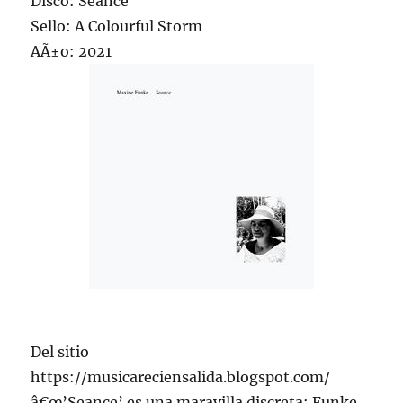
Disco: Seance
Sello: A Colourful Storm
AÃ±o: 2021
Del sitio
https://musicareciensalida.blogspot.com/
â€œ’Seance’ es una maravilla discreta; Funke