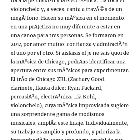
toca la percusiÃ³n y la electrÃ³nica. Lia toca el
violonchelo y, a veces, canta a travÃ©s de un
megÃ¡fono. Hacen su mÃºsica en el momento,
en una prÃ¡ctica no muy diferente a estar en
una canoa para tres personas. Se formaron en
2014 por amor mutuo, confianza y admiraciÃ³n
el uno por el otro. Si aislaras el je ne sais quoi de
la mÃºsica de Chicago, podrÃ­as identificar una
apertura entre sus mÃºsicos para experimentar.
El trÃ­o de Chicago ZRL (Zachary Good,
clarinete, flauta dulce; Ryan Packard,
percusiÃ³n, electrÃ³nica; Lia Kohl,
violonchelo), cuya mÃºsica improvisada sugiere
una sorprendente gama de modismos
musicales, amplÃ­a este linaje. Individualmente,
su trabajo es amplio y profundo, y prioriza la