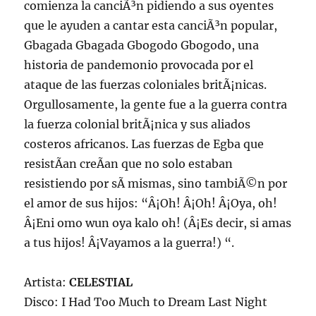
comienza la canciÃ³n pidiendo a sus oyentes
que le ayuden a cantar esta canciÃ³n popular,
Gbagada Gbagada Gbogodo Gbogodo, una
historia de pandemonio provocada por el
ataque de las fuerzas coloniales britÃ¡nicas.
Orgullosamente, la gente fue a la guerra contra
la fuerza colonial britÃ¡nica y sus aliados
costeros africanos. Las fuerzas de Egba que
resistÃ­an creÃ­an que no solo estaban
resistiendo por sÃ­ mismas, sino tambiÃ©n por
el amor de sus hijos: “Â¡Oh! Â¡Oh! Â¡Oya, oh!
Â¡Eni omo wun oya kalo oh! (Â¡Es decir, si amas
a tus hijos! Â¡Vayamos a la guerra!) “.
Artista:
CELESTIAL
Disco: I Had Too Much to Dream Last Night