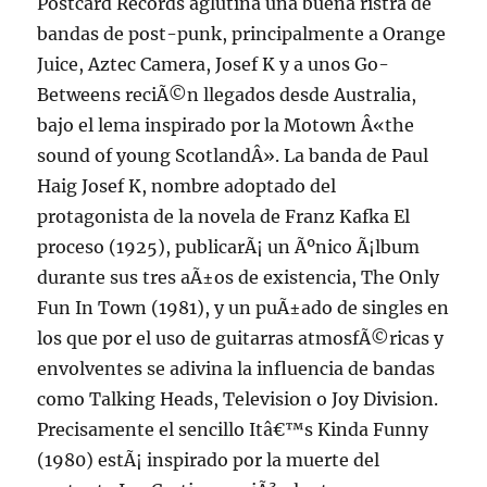
Postcard Records aglutina una buena ristra de
bandas de post-punk, principalmente a Orange
Juice, Aztec Camera, Josef K y a unos Go-
Betweens reciÃ©n llegados desde Australia,
bajo el lema inspirado por la Motown Â«the
sound of young ScotlandÂ». La banda de Paul
Haig Josef K, nombre adoptado del
protagonista de la novela de Franz Kafka El
proceso (1925), publicarÃ¡ un Ãºnico Ã¡lbum
durante sus tres aÃ±os de existencia, The Only
Fun In Town (1981), y un puÃ±ado de singles en
los que por el uso de guitarras atmosfÃ©ricas y
envolventes se adivina la influencia de bandas
como Talking Heads, Television o Joy Division.
Precisamente el sencillo Itâ€™s Kinda Funny
(1980) estÃ¡ inspirado por la muerte del