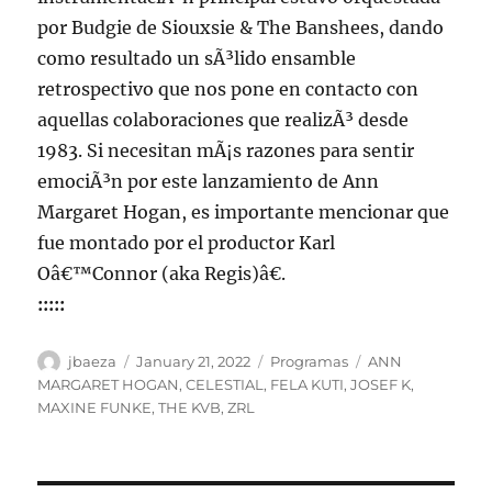
por Budgie de Siouxsie & The Banshees, dando
como resultado un sÃ³lido ensamble
retrospectivo que nos pone en contacto con
aquellas colaboraciones que realizÃ³ desde
1983. Si necesitan mÃ¡s razones para sentir
emociÃ³n por este lanzamiento de Ann
Margaret Hogan, es importante mencionar que
fue montado por el productor Karl
Oâ€™Connor (aka Regis)â€.
:::::
Author
Posted
Categories
Tags
jbaeza
January 21, 2022
Programas
ANN
on
MARGARET HOGAN
,
CELESTIAL
,
FELA KUTI
,
JOSEF K
,
MAXINE FUNKE
,
THE KVB
,
ZRL