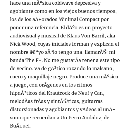
hace una mÃºsica coldwave depresiva y
agobiante como en los viejos buenos tiempos,
los de los aÃ±orados Minimal Compact por
poner una referencia. El dÃºo es un proyecto
audiovisual y musical de Klaus Von Barril, aka
Nick Wood, cuyas iniciales forman y explican el
nombre â€“yo sÃ³lo tengo una, llamarÃ© mi
banda The F-. No me gustarÃ­a tener a este tipo
de vecino. Va de gÃ³tico rozando lo malsano,
cuero y maquillaje negro. Produce una mÃºsica
a juego, con orÃ­genes en los ritmos
hipnÃ³ticos del Krautrock de Neu! y Can,
melodÃ­as frÃ­as y sintÃ©ticas, guitarras
distorsionadas y agobiantes y vÃ­deos al unÃ­
sono que recuerdan a Un Perro Andaluz, de
BuÃ±uel.