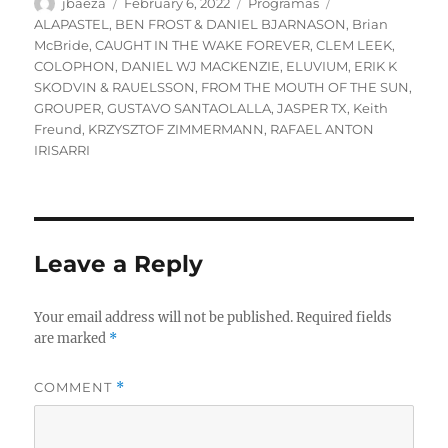
Author
Posted
Categories
Tags
jbaeza
February 6, 2022
Programas
on
ALAPASTEL
,
BEN FROST & DANIEL BJARNASON
,
Brian
McBride
,
CAUGHT IN THE WAKE FOREVER
,
CLEM LEEK
,
COLOPHON
,
DANIEL WJ MACKENZIE
,
ELUVIUM
,
ERIK K
SKODVIN & RAUELSSON
,
FROM THE MOUTH OF THE SUN
,
GROUPER
,
GUSTAVO SANTAOLALLA
,
JASPER TX
,
Keith
Freund
,
KRZYSZTOF ZIMMERMANN
,
RAFAEL ANTON
IRISARRI
Leave a Reply
Your email address will not be published.
Required fields
are marked
*
COMMENT
*