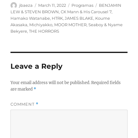
Author
Posted
Categories
Tags
jbaeza
March 11, 2022
Programas
BENJAMIN
on
LEW & STEVEN BROWN
,
CK Mann & His Carousel 7
,
Hamako Watanabe
,
HTRK
,
JAMES BLAKE
,
Koume
Akasaka
,
Michiyakko
,
MOOR MOTHER
,
Seaboy & Nyame
Bekyere
,
THE HORRORS
Leave a Reply
Your email address will not be published.
Required fields
are marked
*
COMMENT
*