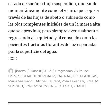
estado de sueño o flujo suspendido, ondeando
momentáneamente como el viento que sopla a
través de las hojas de abeto o subiendo como
las olas rompientes iniciales de un la marea alta
que se aproxima, pero siempre eventualmente
regresando a la quietud y al consuelo como las
pacientes fracturas flotantes de luz esparcidas
por la superficie del agua.
:::::::
Author
Posted
Categories
Tags
jbaeza
June 16, 2022
Programas
Groupe
on
Béloka
,
JULIAN TENEMBAUM
,
LAU NAU
,
LOS PLANETAS
,
Maria Vasiliadou
,
Michel Laurent
,
Rosa Eskenazi
,
SONTAG
SHOGUN
,
SONTAG SHOGUN & LAU NAU
,
ZHALIH