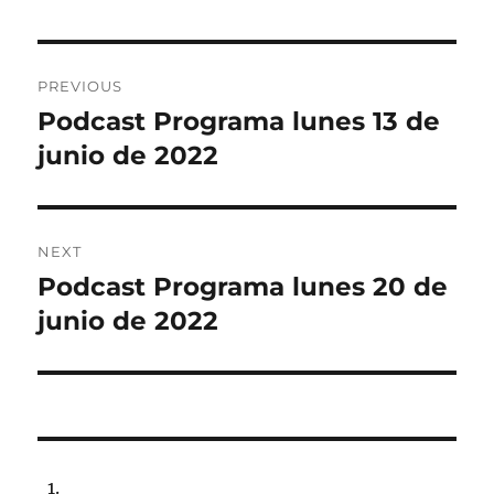
Post
PREVIOUS
navigation
Podcast Programa lunes 13 de
Previous
post:
junio de 2022
NEXT
Podcast Programa lunes 20 de
Next
post:
junio de 2022