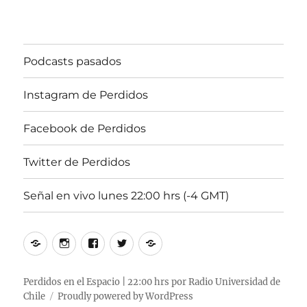
Podcasts pasados
Instagram de Perdidos
Facebook de Perdidos
Twitter de Perdidos
Señal en vivo lunes 22:00 hrs (-4 GMT)
Podcasts
Instagram
Facebook
Twitter
Señal
pasados
de
de
de
en
Perdidos
Perdidos
Perdidos
vivo
Perdidos en el Espacio | 22:00 hrs por Radio Universidad de
Chile
Proudly powered by WordPress
lunes