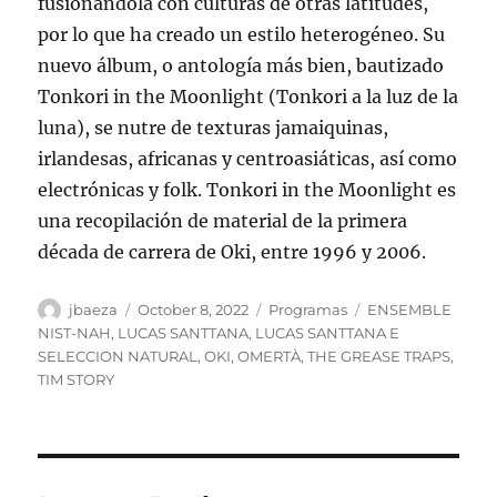
fusionándola con culturas de otras latitudes,
por lo que ha creado un estilo heterogéneo. Su
nuevo álbum, o antología más bien, bautizado
Tonkori in the Moonlight (Tonkori a la luz de la
luna), se nutre de texturas jamaiquinas,
irlandesas, africanas y centroasiáticas, así como
electrónicas y folk. Tonkori in the Moonlight es
una recopilación de material de la primera
década de carrera de Oki, entre 1996 y 2006.
Author
Posted
Categories
Tags
jbaeza
October 8, 2022
Programas
ENSEMBLE
on
NIST-NAH
,
LUCAS SANTTANA
,
LUCAS SANTTANA E
SELECCION NATURAL
,
OKI
,
OMERTÀ
,
THE GREASE TRAPS
,
TIM STORY