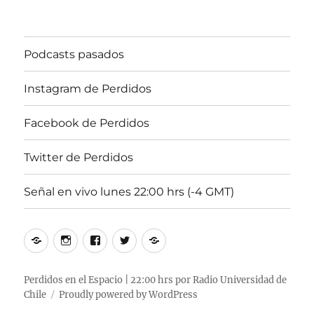
Podcasts pasados
Instagram de Perdidos
Facebook de Perdidos
Twitter de Perdidos
Señal en vivo lunes 22:00 hrs (-4 GMT)
Podcasts
Instagram
Facebook
Twitter
Señal
pasados
de
de
de
en
Perdidos
Perdidos
Perdidos
vivo
Perdidos en el Espacio | 22:00 hrs por Radio Universidad de
Chile
Proudly powered by WordPress
lunes