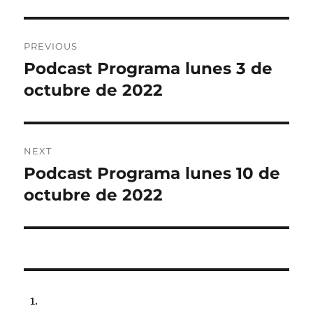
Post
PREVIOUS
navigation
Podcast Programa lunes 3 de
Previous
post:
octubre de 2022
NEXT
Podcast Programa lunes 10 de
Next
post:
octubre de 2022