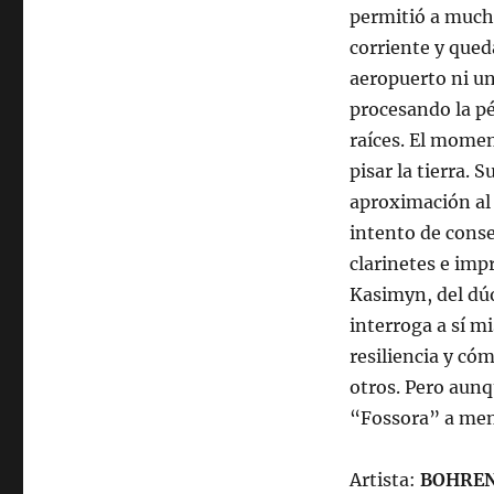
permitió a mucho
corriente y qued
aeropuerto ni un
procesando la pé
raíces. El momen
pisar la tierra.
aproximación al
intento de conse
clarinetes e imp
Kasimyn, del dú
interroga a sí m
resiliencia y có
otros. Pero aunq
“Fossora” a men
Artista:
BOHREN