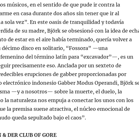
s músicos, en el sentido de que pude ir contra la
arme en casa durante dos años sin tener que ir al
a sola vez”. En este oasis de tranquilidad y todavía
rdida de su madre, Björk se obsesionó con la idea de ech
to de estar en el aire había terminado, quería volver a
 Su décimo disco en solitario, “Fossora” —una
 femenino del término latín para “excavador”—, es un
guir precisamente eso. Anclada por un sexteto de
redecibles erupciones de gabber proporcionadas por
o electrónico indonesio Gabber Modus Operandi, Björk s
isma —y a nosotros— sobre la muerte, el duelo, la
mo la naturaleza nos empuja a conectar los unos con los
ue la premisa suene atractiva, el núcleo emocional de
udo queda sepultado bajo el caos”.
 & DER CLUB OF GORE