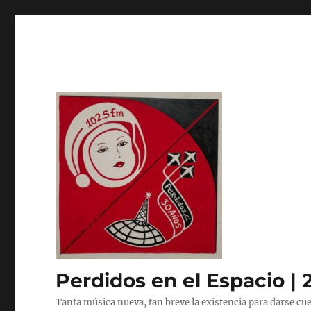
Perdidos en el Espacio | 
Tanta música nueva, tan breve la existencia para darse cue