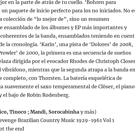
or en la parte de atrás de tu cuello. ‘Bohren para
 un paquete de inicio perfecto para los no iniciados. No e
 colección de “lo mejor de”, sino un resumen
e ensamblado de los álbumes y EP más importantes y
e coherentes de la banda, ensamblados teniendo en cuent
 de la cronología. ‘Karin’, una pista de ‘Dolores’ de 2008,
Prowler’ de 2000, la primera es una secuencia de sueños
laza dirigida por el evocador Rhodes de Christoph Close
el vibráfono, mientras que la segunda atrapa a la banda e
completo, con Thorsten. La batería esquelética de
a suavemente el saxo temperamental de Clöser, el piano
y el bajo de Robin Rodenberg.
co, Tinoco ; Mandi, Sorocabinha
y más)
Revenge Brazilian Country Music 1929-1961 Vol 1
not the end