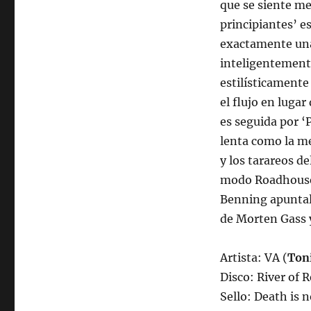
que se siente mej
principiantes’ es
exactamente una
inteligentement
estilísticament
el flujo en lugar
es seguida por ‘
lenta como la me
y los tarareos d
modo Roadhouse 
Benning apuntal
de Morten Gass 
Artista: VA (
Toni
Disco: River of 
Sello: Death is 