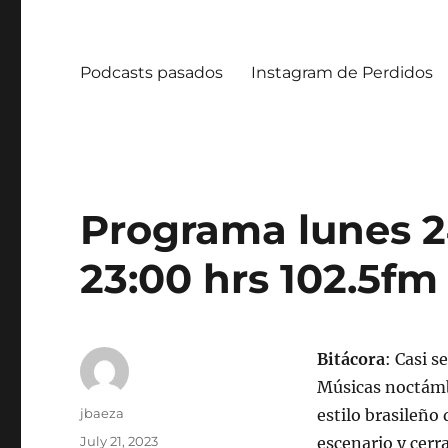
Podcasts pasados
Instagram de Perdidos
Programa lunes 24
23:00 hrs 102.5fm 
Bitácora
: Casi s
Músicas noctámb
Author
jbaeza
estilo brasileño 
Posted
July 21, 2023
escenario y cer