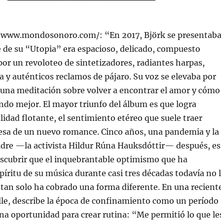
://www.mondosonoro.com/: “En 2017, Björk se presentab
aje de su “Utopia” era espacioso, delicado, compuesto
or un revoloteo de sintetizadores, radiantes harpas,
ta y auténticos reclamos de pájaro. Su voz se elevaba por
 una meditación sobre volver a encontrar el amor y cómo
do mejor. El mayor triunfo del álbum es que logra
lidad flotante, el sentimiento etéreo que suele traer
esa de un nuevo romance. Cinco años, una pandemia y la
dre —la activista Hildur Rúna Hauksdóttir— después, es
scubrir que el inquebrantable optimismo que ha
píritu de su música durante casi tres décadas todavía no 
tan solo ha cobrado una forma diferente. En una recient
lle, describe la época de confinamiento como un período
una oportunidad para crear rutina: “Me permitió lo que le