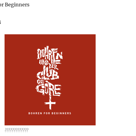
or Beginners
3
?????????????