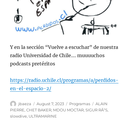
Y en la sección “Vuelve a escuchar” de nuestra
radio Universidad de Chile…. muuuuchos
podcasts pretéritos
https://radio.uchile.cl/programas/a/perdidos-
en-el-espacio-2/
Author
Posted
Categories
Tags
jbaeza
August 7, 2023
Programas
ALAIN
on
PIERRE
,
CHET BAKER
,
MDOU MOCTAR
,
SIGUR RÃ“S
,
slowdive
,
ULTRAMARINE