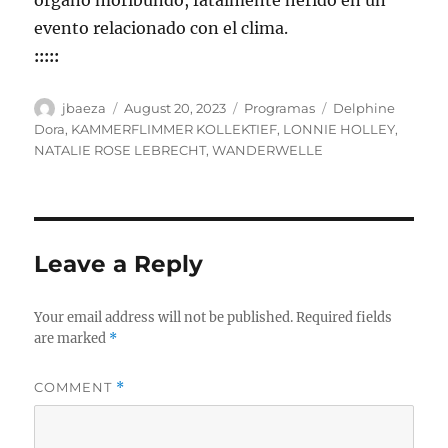
órgano moribundo, fatalmente herido en un
evento relacionado con el clima.
:::::
Author
Posted
Categories
Tags
jbaeza
August 20, 2023
Programas
Delphine
on
Dora
,
KAMMERFLIMMER KOLLEKTIEF
,
LONNIE HOLLEY
,
NATALIE ROSE LEBRECHT
,
WANDERWELLE
Leave a Reply
Your email address will not be published.
Required fields
are marked
*
COMMENT
*