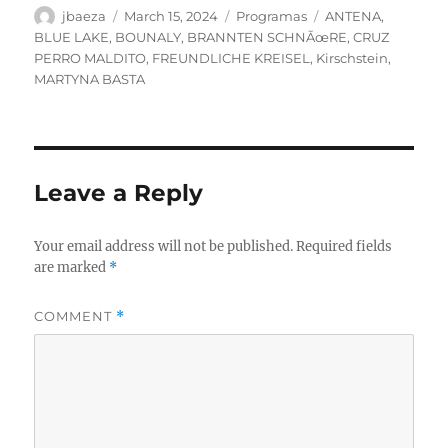
Author
Posted
Categories
Tags
jbaeza
March 15, 2024
Programas
ANTENA
,
on
BLUE LAKE
,
BOUNALY
,
BRANNTEN SCHNÃœRE
,
CRUZ
PERRO MALDITO
,
FREUNDLICHE KREISEL
,
Kirschstein
,
MARTYNA BASTA
Leave a Reply
Your email address will not be published.
Required fields
are marked
*
COMMENT
*