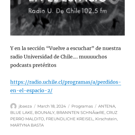
Y en la sección “Vuelve a escuchar” de nuestra
radio Universidad de Chile…. muuuuchos
podcasts pretéritos
https://radio.uchile.cl/programas/a/perdidos-
en-el-espacio-2/
Author
Posted
Categories
Tags
jbaeza
March 18, 2024
Programas
ANTENA
,
on
BLUE LAKE
,
BOUNALY
,
BRANNTEN SCHNÃœRE
,
CRUZ
PERRO MALDITO
,
FREUNDLICHE KREISEL
,
Kirschstein
,
MARTYNA BASTA