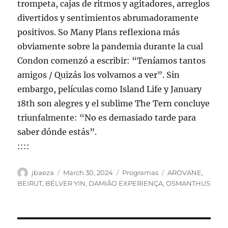
trompeta, cajas de ritmos y agitadores, arreglos
divertidos y sentimientos abrumadoramente
positivos. So Many Plans reflexiona más
obviamente sobre la pandemia durante la cual
Condon comenzó a escribir: “Teníamos tantos
amigos / Quizás los volvamos a ver”. Sin
embargo, películas como Island Life y January
18th son alegres y el sublime The Tern concluye
triunfalmente: “No es demasiado tarde para
saber dónde estás”.
::::
Author
Posted
Categories
Tags
jbaeza
March 30, 2024
Programas
AROVANE
,
on
BEIRUT
,
BÉLVER YIN
,
DAMIÃO EXPERIENÇA
,
OSMANTHUS