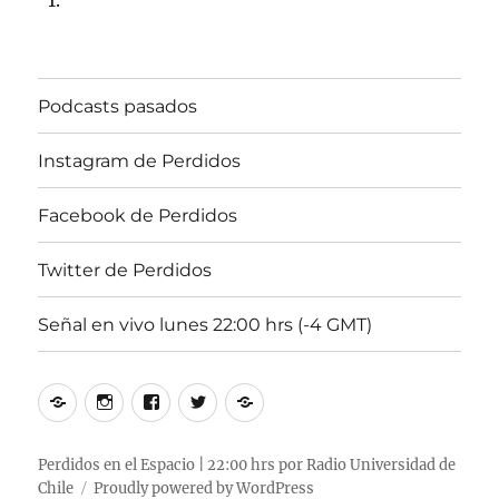
Podcasts pasados
Instagram de Perdidos
Facebook de Perdidos
Twitter de Perdidos
Señal en vivo lunes 22:00 hrs (-4 GMT)
Podcasts
Instagram
Facebook
Twitter
Señal
pasados
de
de
de
en
Perdidos
Perdidos
Perdidos
vivo
Perdidos en el Espacio | 22:00 hrs por Radio Universidad de
Chile
Proudly powered by WordPress
lunes