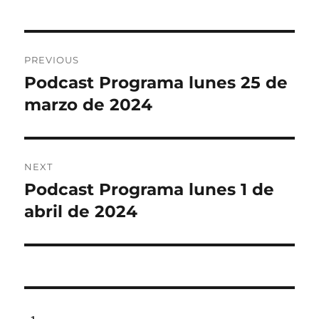
Post
PREVIOUS
navigation
Podcast Programa lunes 25 de
Previous
post:
marzo de 2024
NEXT
Podcast Programa lunes 1 de
Next
post:
abril de 2024