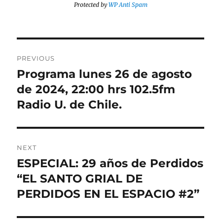
Protected by
WP Anti Spam
Post
PREVIOUS
navigation
Programa lunes 26 de agosto
Previous
post:
de 2024, 22:00 hrs 102.5fm
Radio U. de Chile.
NEXT
ESPECIAL: 29 años de Perdidos
Next
post:
“EL SANTO GRIAL DE
PERDIDOS EN EL ESPACIO #2”