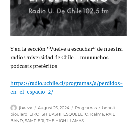
Y en la sección “Vuelve a escuchar” de nuestra
radio Universidad de Chile…. muuuuchos
podcasts pretéritos
https://radio.uchile.cl/programas/a/perdidos-
en-el-espacio-2/
Author
Posted
Categories
Tags
jbaeza
August 26, 2024
Programas
benoit
on
pioulard
,
EIKO ISHIBASHI
,
ESQUELETO
,
Icalma
,
RAIL
BAND
,
SAMPIERI
,
THE HIGH LLAMAS