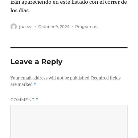
irán apareciendo en este listado con el correr de
los días.
Author
Posted
Categories
jbaeza
October 9, 2024
Programas
on
Leave a Reply
Your email address will not be published.
Required fields
are marked
*
COMMENT
*