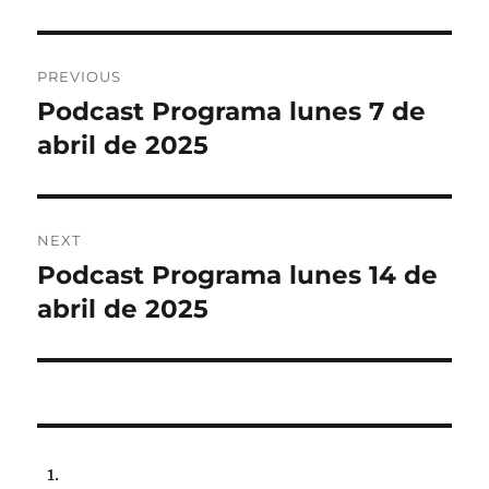
Post
PREVIOUS
navigation
Podcast Programa lunes 7 de
Previous
post:
abril de 2025
NEXT
Podcast Programa lunes 14 de
Next
post:
abril de 2025