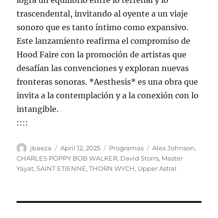
logra un equilibrio entre lo terrenal y lo
trascendental, invitando al oyente a un viaje
sonoro que es tanto íntimo como expansivo.
Este lanzamiento reafirma el compromiso de
Hood Faire con la promoción de artistas que
desafían las convenciones y exploran nuevas
fronteras sonoras. *Aesthesis* es una obra que
invita a la contemplación y a la conexión con lo
intangible.
::::
Author
Posted
Categories
Tags
jbaeza
April 12, 2025
Programas
Alex Johnson
,
on
CHARLES POPPY BOB WALKER
,
David Storrs
,
Master
Yayat
,
SAINT ETIENNE
,
THORN WYCH
,
Upper Astral