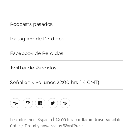
Podcasts pasados
Instagram de Perdidos
Facebook de Perdidos
Twitter de Perdidos
Señal en vivo lunes 22:00 hrs (-4 GMT)
Podcasts
Instagram
Facebook
Twitter
Señal
pasados
de
de
de
en
Perdidos
Perdidos
Perdidos
vivo
Perdidos en el Espacio | 22:00 hrs por Radio Universidad de
Chile
Proudly powered by WordPress
lunes