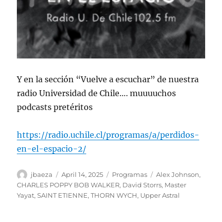
Y en la sección “Vuelve a escuchar” de nuestra
radio Universidad de Chile…. muuuuchos
podcasts pretéritos
https://radio.uchile.cl/programas/a/perdidos-
en-el-espacio-2/
Author
Posted
Categories
Tags
jbaeza
April 14, 2025
Programas
Alex Johnson
,
on
CHARLES POPPY BOB WALKER
,
David Storrs
,
Master
Yayat
,
SAINT ETIENNE
,
THORN WYCH
,
Upper Astral