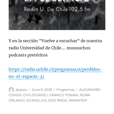
Y en la sección “Vuelve a escuchar” de nuestra
radio Universidad de Chile…. muuuuchos
podcasts pretéritos
https://radio.uchile.cl/programas/a/perdidos-
en-el-espacio-2/
Author
Posted
Categories
Tags
jbaeza
June 9, 2025
Programas
ALEJANDRO
on
COHEN
,
CIVILISTJÄVEL!
,
FRANCO TONANI
,
NORA
ORLANDI
,
SICADELICA
,
SISSI RADA
,
TARWATER