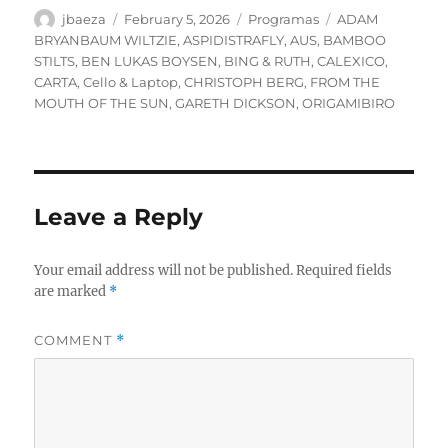
Author
Posted
Categories
Tags
jbaeza
February 5, 2026
Programas
ADAM
on
BRYANBAUM WILTZIE
,
ASPIDISTRAFLY
,
AUS
,
BAMBOO
STILTS
,
BEN LUKAS BOYSEN
,
BING & RUTH
,
CALEXICO
,
CARTA
,
Cello & Laptop
,
CHRISTOPH BERG
,
FROM THE
MOUTH OF THE SUN
,
GARETH DICKSON
,
ORIGAMIBIRO
Leave a Reply
Your email address will not be published.
Required fields
are marked
*
COMMENT
*