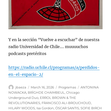
Y en la sección “Vuelve a escuchar” de nuestra
radio Universidad de Chile…. muuuuchos
podcasts pretéritos
https://radio.uchile.cl/programas/a/perdidos-
en-el-espacio-2/
Author
Posted
Categories
Tags
jbaeza
March 16, 2026
Programas
ANTONINA
on
NOWACKA
,
BRÌGHDE CHAIMBEUL
,
Chicago
Underground Duo
,
ERROL BROWN & THE
REVOLUTIONARIES
,
FRANCISCO ALI-BROUCHOUD
,
HILARY WOODS
,
Isa Gordon
,
ÓSCAR SANTIS
,
SOFIE BIRCH