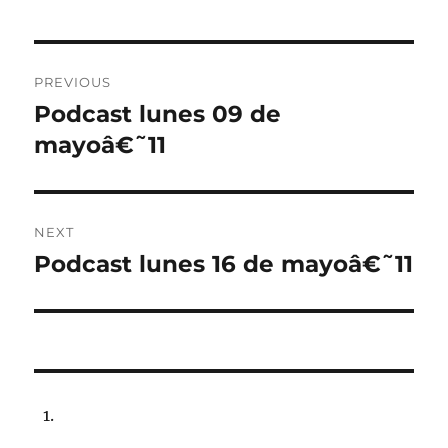
Post
PREVIOUS
navigation
Podcast lunes 09 de
Previous
post:
mayoâ€˜11
NEXT
Podcast lunes 16 de mayoâ€˜11
Next
post: