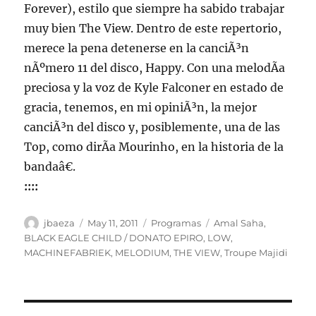
Forever), estilo que siempre ha sabido trabajar
muy bien The View. Dentro de este repertorio,
merece la pena detenerse en la canciÃ³n
nÃºmero 11 del disco, Happy. Con una melodÃ­a
preciosa y la voz de Kyle Falconer en estado de
gracia, tenemos, en mi opiniÃ³n, la mejor
canciÃ³n del disco y, posiblemente, una de las
Top, como dirÃ­a Mourinho, en la historia de la
bandaâ€.
::::
Author
Posted
Categories
Tags
jbaeza
May 11, 2011
Programas
Amal Saha
,
on
BLACK EAGLE CHILD / DONATO EPIRO
,
LOW
,
MACHINEFABRIEK
,
MELODIUM
,
THE VIEW
,
Troupe Majidi