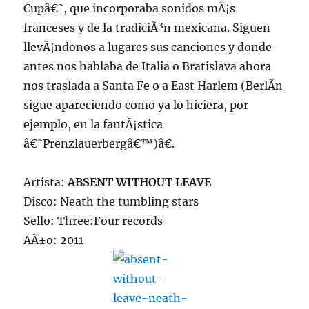
Cupâ€˜, que incorporaba sonidos mÃ¡s
franceses y de la tradiciÃ³n mexicana. Siguen
llevÃ¡ndonos a lugares sus canciones y donde
antes nos hablaba de Italia o Bratislava ahora
nos traslada a Santa Fe o a East Harlem (BerlÃ­n
sigue apareciendo como ya lo hiciera, por
ejemplo, en la fantÃ¡stica
â€˜Prenzlauerbergâ€™)â€.
Artista:
ABSENT WITHOUT LEAVE
Disco: Neath the tumbling stars
Sello: Three:Four records
AÃ±o: 2011