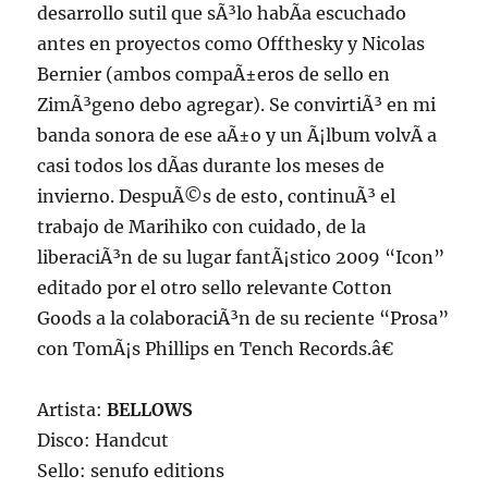
desarrollo sutil que sÃ³lo habÃ­a escuchado
antes en proyectos como Offthesky y Nicolas
Bernier (ambos compaÃ±eros de sello en
ZimÃ³geno debo agregar). Se convirtiÃ³ en mi
banda sonora de ese aÃ±o y un Ã¡lbum volvÃ­ a
casi todos los dÃ­as durante los meses de
invierno. DespuÃ©s de esto, continuÃ³ el
trabajo de Marihiko con cuidado, de la
liberaciÃ³n de su lugar fantÃ¡stico 2009 “Icon”
editado por el otro sello relevante Cotton
Goods a la colaboraciÃ³n de su reciente “Prosa”
con TomÃ¡s Phillips en Tench Records.â€
Artista:
BELLOWS
Disco: Handcut
Sello: senufo editions