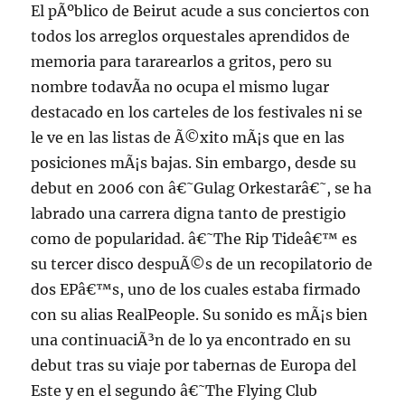
El pÃºblico de Beirut acude a sus conciertos con
todos los arreglos orquestales aprendidos de
memoria para tararearlos a gritos, pero su
nombre todavÃ­a no ocupa el mismo lugar
destacado en los carteles de los festivales ni se
le ve en las listas de Ã©xito mÃ¡s que en las
posiciones mÃ¡s bajas. Sin embargo, desde su
debut en 2006 con â€˜Gulag Orkestarâ€˜, se ha
labrado una carrera digna tanto de prestigio
como de popularidad. â€˜The Rip Tideâ€™ es
su tercer disco despuÃ©s de un recopilatorio de
dos EPâ€™s, uno de los cuales estaba firmado
con su alias RealPeople. Su sonido es mÃ¡s bien
una continuaciÃ³n de lo ya encontrado en su
debut tras su viaje por tabernas de Europa del
Este y en el segundo â€˜The Flying Club