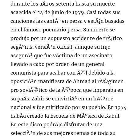
durante los aÃ±os setenta hasta su muerte
acaecida el 14 de junio de 1979. Casi todas sus
canciones las cantÃ³ en persa y estÃ¡n basadas
en el famoso poemario persa. Su muerte se
produjo por un supuesto accidente de trÃ¡fico,
segÃºn la versiÃ³n oficial, aunque su hijo
asegurÃ³ que fue vÃ­ctima de un asesinato
llevado a cabo por orden de un general
comunista para acabar con Ã©l debido a la
oposiciÃ³n manifiesta de Ahmad al rÃ©gimen
pro soviÃ©tico de la Ã©poca que imperaba en
su paÃ­s. Zahir se convirtiÃ³ en un hÃ©roe
nacional y fue mitificado por su pueblo. En 1974
habÃ­a creado la Escuela de MÃºsica de Kabul.
En este disco podrÃ¡s disfrutar de una
selecciÃ³n de sus mejores temas de toda su