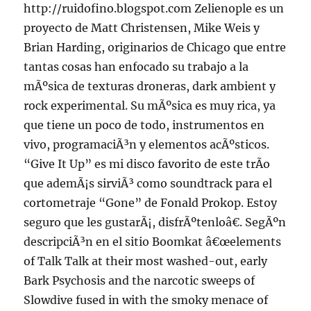
http://ruidofino.blogspot.com Zelienople es un
proyecto de Matt Christensen, Mike Weis y
Brian Harding, originarios de Chicago que entre
tantas cosas han enfocado su trabajo a la
mÃºsica de texturas droneras, dark ambient y
rock experimental. Su mÃºsica es muy rica, ya
que tiene un poco de todo, instrumentos en
vivo, programaciÃ³n y elementos acÃºsticos.
“Give It Up” es mi disco favorito de este trÃ­o
que ademÃ¡s sirviÃ³ como soundtrack para el
cortometraje “Gone” de Fonald Prokop. Estoy
seguro que les gustarÃ¡, disfrÃºtenloâ€. SegÃºn
descripciÃ³n en el sitio Boomkat â€œelements
of Talk Talk at their most washed-out, early
Bark Psychosis and the narcotic sweeps of
Slowdive fused in with the smoky menace of