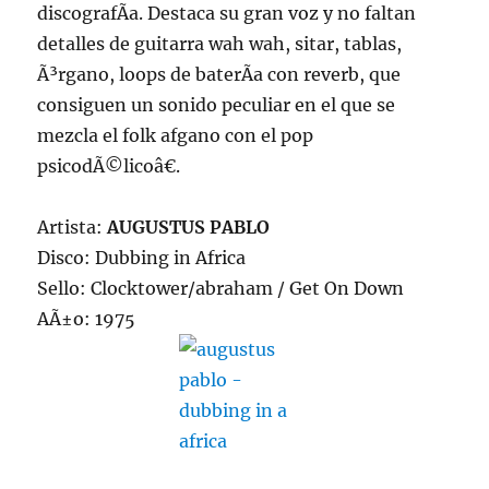
discografÃ­a. Destaca su gran voz y no faltan
detalles de guitarra wah wah, sitar, tablas,
Ã³rgano, loops de baterÃ­a con reverb, que
consiguen un sonido peculiar en el que se
mezcla el folk afgano con el pop
psicodÃ©licoâ€.
Artista:
AUGUSTUS PABLO
Disco: Dubbing in Africa
Sello: Clocktower/abraham / Get On Down
AÃ±o: 1975