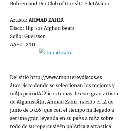
Bohren and Der Club of Goreâ€. FiletÃ­simo.
Artista:
AHMAD ZAHIR
Disco: Hip 70s Afghan beats
Sello: Guerssen
AÃ±o: 2011
Del sitio http://www.montereydiscos.es
â€œDisco donde se seleccionan los mejores y
mÃ¡s psicodÃ©licos temas de este gran artista
de AfganistÃ¡n, Ahmad Zahir, nacido el 14 de
junio de 1946, que con el tiempo ha llegado a
ser una gran leyenda en su paÃ­s a raÃ­z sobre
todo de su repercusiÃ³n polÃ­tica y artÃ­stica