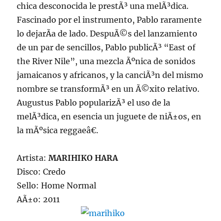
chica desconocida le prestÃ³ una melÃ³dica.
Fascinado por el instrumento, Pablo raramente
lo dejarÃ­a de lado. DespuÃ©s del lanzamiento
de un par de sencillos, Pablo publicÃ³ “East of
the River Nile”, una mezcla Ãºnica de sonidos
jamaicanos y africanos, y la canciÃ³n del mismo
nombre se transformÃ³ en un Ã©xito relativo.
Augustus Pablo popularizÃ³ el uso de la
melÃ³dica, en esencia un juguete de niÃ±os, en
la mÃºsica reggaeâ€.
Artista:
MARIHIKO HARA
Disco: Credo
Sello: Home Normal
AÃ±o: 2011