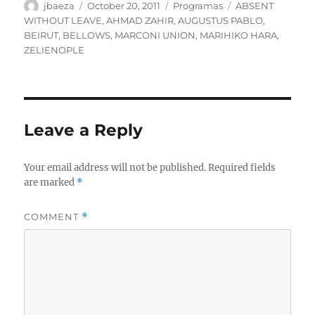
Author
Posted
Categories
Tags
jbaeza
October 20, 2011
Programas
ABSENT
on
WITHOUT LEAVE
,
AHMAD ZAHIR
,
AUGUSTUS PABLO
,
BEIRUT
,
BELLOWS
,
MARCONI UNION
,
MARIHIKO HARA
,
ZELIENOPLE
Leave a Reply
Your email address will not be published.
Required fields
are marked
*
COMMENT
*