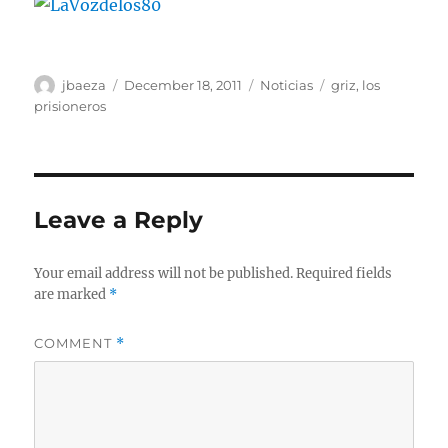
Author
Posted
Categories
Tags
jbaeza
December 18, 2011
Noticias
griz
,
los
on
prisioneros
Leave a Reply
Your email address will not be published.
Required fields
are marked
*
COMMENT
*