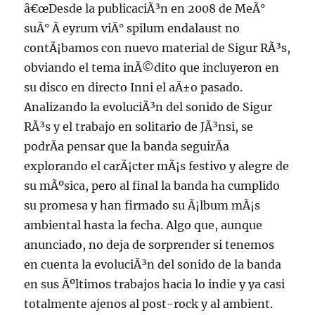
â€œDesde la publicaciÃ³n en 2008 de MeÃ°
suÃ° Ã­ eyrum viÃ° spilum endalaust no
contÃ¡bamos con nuevo material de Sigur RÃ³s,
obviando el tema inÃ©dito que incluyeron en
su disco en directo Inni el aÃ±o pasado.
Analizando la evoluciÃ³n del sonido de Sigur
RÃ³s y el trabajo en solitario de JÃ³nsi, se
podrÃ­a pensar que la banda seguirÃ­a
explorando el carÃ¡cter mÃ¡s festivo y alegre de
su mÃºsica, pero al final la banda ha cumplido
su promesa y han firmado su Ã¡lbum mÃ¡s
ambiental hasta la fecha. Algo que, aunque
anunciado, no deja de sorprender si tenemos
en cuenta la evoluciÃ³n del sonido de la banda
en sus Ãºltimos trabajos hacia lo indie y ya casi
totalmente ajenos al post-rock y al ambient.