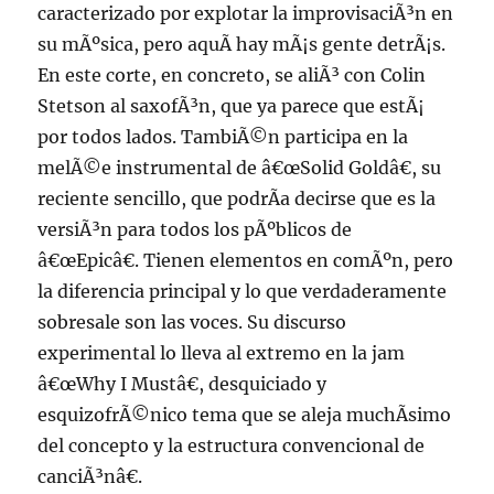
caracterizado por explotar la improvisaciÃ³n en
su mÃºsica, pero aquÃ­ hay mÃ¡s gente detrÃ¡s.
En este corte, en concreto, se aliÃ³ con Colin
Stetson al saxofÃ³n, que ya parece que estÃ¡
por todos lados. TambiÃ©n participa en la
melÃ©e instrumental de â€œSolid Goldâ€, su
reciente sencillo, que podrÃ­a decirse que es la
versiÃ³n para todos los pÃºblicos de
â€œEpicâ€. Tienen elementos en comÃºn, pero
la diferencia principal y lo que verdaderamente
sobresale son las voces. Su discurso
experimental lo lleva al extremo en la jam
â€œWhy I Mustâ€, desquiciado y
esquizofrÃ©nico tema que se aleja muchÃ­simo
del concepto y la estructura convencional de
canciÃ³nâ€.