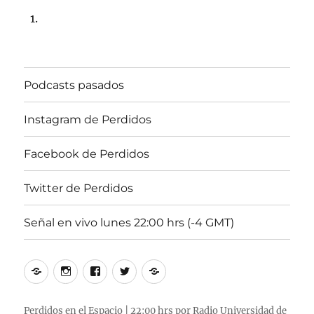
Podcasts pasados
Instagram de Perdidos
Facebook de Perdidos
Twitter de Perdidos
Señal en vivo lunes 22:00 hrs (-4 GMT)
Podcasts
Instagram
Facebook
Twitter
Señal
pasados
de
de
de
en
Perdidos
Perdidos
Perdidos
vivo
Perdidos en el Espacio | 22:00 hrs por Radio Universidad de