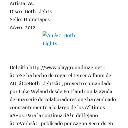
Artista:
AU
Disco: Both Lights
Sello: Hometapes
AÃ±o: 2012
Del sitio http://www.playgroundmag.net :
â€œSe ha hecho de rogar el tercer Ã¡lbum de
AU, â€œBoth Lightsâ€, proyecto comandado
por Luke Wyland desde Portland con la ayuda
de una serie de colaboradores que ha cambiado
constantemente a lo largo de los Ãºltimos
aÃ±os. Para la continuaciÃ³n del lejano
â€œVerbsâ€, publicado por Aagoo Records en