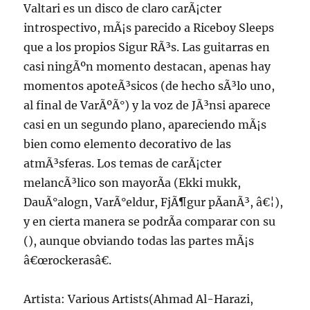
Valtari es un disco de claro carÃ¡cter
introspectivo, mÃ¡s parecido a Riceboy Sleeps
que a los propios Sigur RÃ³s. Las guitarras en
casi ningÃºn momento destacan, apenas hay
momentos apoteÃ³sicos (de hecho sÃ³lo uno,
al final de VarÃºÃ°) y la voz de JÃ³nsi aparece
casi en un segundo plano, apareciendo mÃ¡s
bien como elemento decorativo de las
atmÃ³sferas. Los temas de carÃ¡cter
melancÃ³lico son mayorÃ­a (Ekki mukk,
DauÃ°alogn, VarÃ°eldur, FjÃ¶gur pÃ­anÃ³, â€¦),
y en cierta manera se podrÃ­a comparar con su
(), aunque obviando todas las partes mÃ¡s
â€œrockerasâ€.
Artista: Various Artists(Ahmad Al-Harazi,