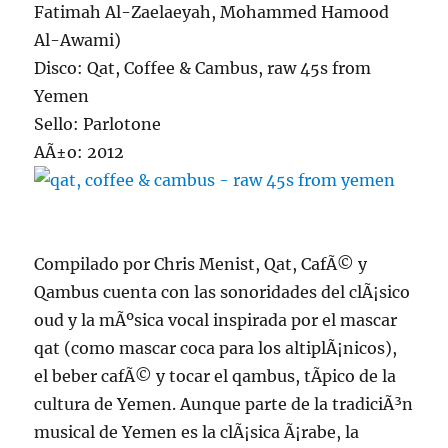
Fatimah Al-Zaelaeyah, Mohammed Hamood
Al-Awami)
Disco: Qat, Coffee & Cambus, raw 45s from
Yemen
Sello: Parlotone
AÃ±o: 2012
Compilado por Chris Menist, Qat, CafÃ© y
Qambus cuenta con las sonoridades del clÃ¡sico
oud y la mÃºsica vocal inspirada por el mascar
qat (como mascar coca para los altiplÃ¡nicos),
el beber cafÃ© y tocar el qambus, tÃ­pico de la
cultura de Yemen. Aunque parte de la tradiciÃ³n
musical de Yemen es la clÃ¡sica Ã¡rabe, la