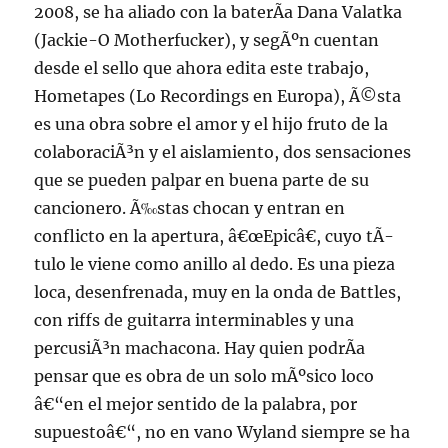
2008, se ha aliado con la baterÃ­a Dana Valatka
(Jackie-O Motherfucker), y segÃºn cuentan
desde el sello que ahora edita este trabajo,
Hometapes (Lo Recordings en Europa), Ã©sta
es una obra sobre el amor y el hijo fruto de la
colaboraciÃ³n y el aislamiento, dos sensaciones
que se pueden palpar en buena parte de su
cancionero. Ã‰stas chocan y entran en
conflicto en la apertura, â€œEpicâ€, cuyo tÃ­
tulo le viene como anillo al dedo. Es una pieza
loca, desenfrenada, muy en la onda de Battles,
con riffs de guitarra interminables y una
percusiÃ³n machacona. Hay quien podrÃ­a
pensar que es obra de un solo mÃºsico loco
â€“en el mejor sentido de la palabra, por
supuestoâ€“, no en vano Wyland siempre se ha