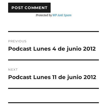
Protected by
WP Anti Spam
Post
PREVIOUS
navigation
Podcast Lunes 4 de junio 2012
Previous
post:
NEXT
Podcast Lunes 11 de junio 2012
Next
post: