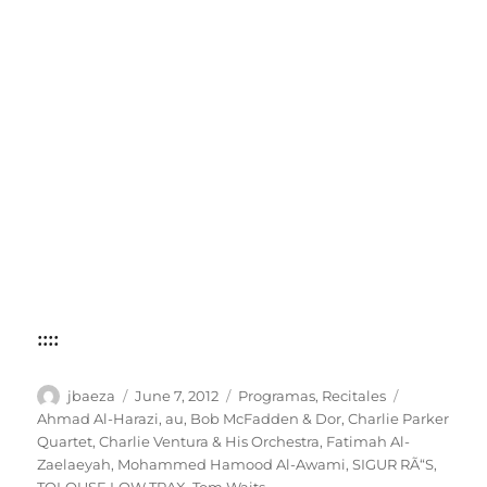
::::
Author
Posted
Categories
Tags
jbaeza
June 7, 2012
Programas
,
Recitales
on
Ahmad Al-Harazi
,
au
,
Bob McFadden & Dor
,
Charlie Parker
Quartet
,
Charlie Ventura & His Orchestra
,
Fatimah Al-
Zaelaeyah
,
Mohammed Hamood Al-Awami
,
SIGUR RÃ“S
,