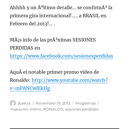
Ahhhh y un Ãºltimo detalle… se confirmÃ³ la
primera gira internacional!….. a BRASIL en
Febrero del 2013!… .
MÃ¡s info de las prÃ³ximas SESIONES
PERDIDAS en
https://www.facebook.com/sesionesperdidas
AquÃ­ el notable primer promo video de
Ronaldo:
http://www.youtube.com/watch?
v=mPANCwlEkHg
Author
Posted
Categories
Tags
jbaeza
November 19, 2012
Programas
on
makaroni
,
mkrni
,
RONALDO
,
sesiones perdidas