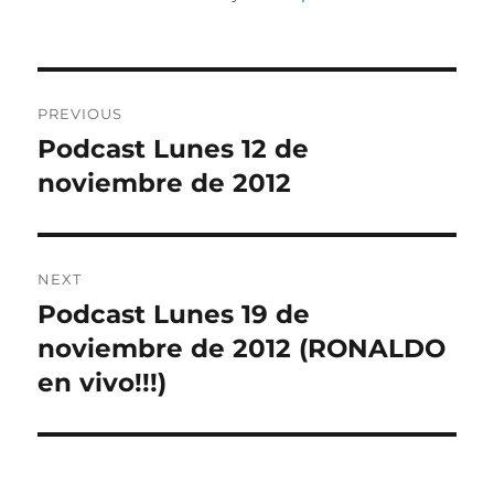
Post
PREVIOUS
navigation
Podcast Lunes 12 de
Previous
post:
noviembre de 2012
NEXT
Podcast Lunes 19 de
Next
post:
noviembre de 2012 (RONALDO
en vivo!!!)