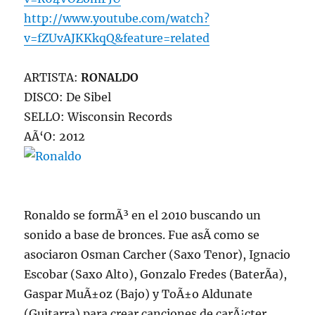
http://www.youtube.com/watch?
v=fZUvAJKKkqQ&feature=related
ARTISTA:
RONALDO
DISCO: De Sibel
SELLO: Wisconsin Records
AÃ‘O: 2012
Ronaldo se formÃ³ en el 2010 buscando un
sonido a base de bronces. Fue asÃ­ como se
asociaron Osman Carcher (Saxo Tenor), Ignacio
Escobar (Saxo Alto), Gonzalo Fredes (BaterÃ­a),
Gaspar MuÃ±oz (Bajo) y ToÃ±o Aldunate
(Guitarra) para crear canciones de carÃ¡cter