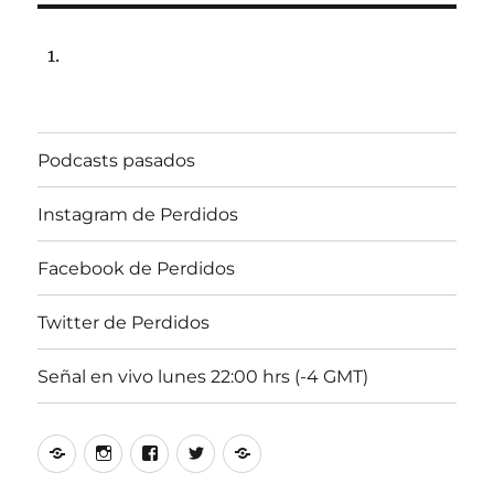
Podcasts pasados
Instagram de Perdidos
Facebook de Perdidos
Twitter de Perdidos
Señal en vivo lunes 22:00 hrs (-4 GMT)
Podcasts
Instagram
Facebook
Twitter
Señal
pasados
de
de
de
en