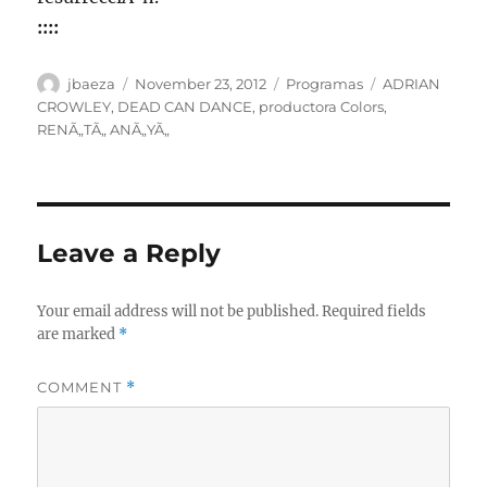
::::
Author
Posted
Categories
Tags
jbaeza
November 23, 2012
Programas
ADRIAN
on
CROWLEY
,
DEAD CAN DANCE
,
productora Colors
,
RENÃ„TÃ„ ANÃ„YÃ„
Leave a Reply
Your email address will not be published.
Required fields
are marked
*
COMMENT
*