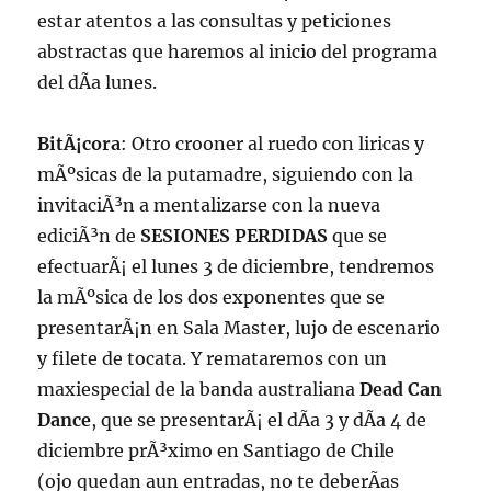
estar atentos a las consultas y peticiones
abstractas que haremos al inicio del programa
del dÃ­a lunes.
BitÃ¡cora
: Otro crooner al ruedo con liricas y
mÃºsicas de la putamadre, siguiendo con la
invitaciÃ³n a mentalizarse con la nueva
ediciÃ³n de
SESIONES PERDIDAS
que se
efectuarÃ¡ el lunes 3 de diciembre, tendremos
la mÃºsica de los dos exponentes que se
presentarÃ¡n en Sala Master, lujo de escenario
y filete de tocata. Y remataremos con un
maxiespecial de la banda australiana
Dead Can
Dance
, que se presentarÃ¡ el dÃ­a 3 y dÃ­a 4 de
diciembre prÃ³ximo en Santiago de Chile
(ojo quedan aun entradas, no te deberÃ­as