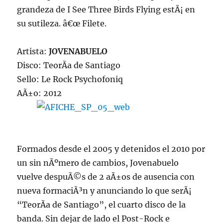
grandeza de I See Three Birds Flying estÃ¡ en
su sutileza. â€œ Filete.
Artista:
JOVENABUELO
Disco: TeorÃ­a de Santiago
Sello: Le Rock Psychofoniq
AÃ±o: 2012
Formados desde el 2005 y detenidos el 2010 por
un sin nÃºmero de cambios, Jovenabuelo
vuelve despuÃ©s de 2 aÃ±os de ausencia con
nueva formaciÃ³n y anunciando lo que serÃ¡
“TeorÃ­a de Santiago”, el cuarto disco de la
banda. Sin dejar de lado el Post-Rock e