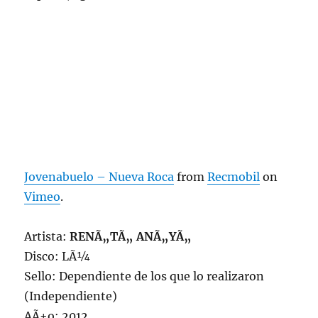
Jovenabuelo – Nueva Roca
from
Recmobil
on
Vimeo
.
Artista:
RENÃ„TÃ„ ANÃ„YÃ„
Disco: LÃ¼
Sello: Dependiente de los que lo realizaron
(Independiente)
AÃ±o: 2012