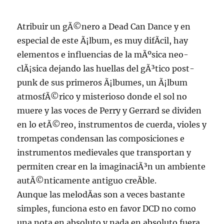
Atribuir un gÃ©nero a Dead Can Dance y en
especial de este Ã¡lbum, es muy difÃ­cil, hay
elementos e influencias de la mÃºsica neo-
clÃ¡sica dejando las huellas del gÃ³tico post-
punk de sus primeros Ã¡lbumes, un Ã¡lbum
atmosfÃ©rico y misterioso donde el sol no
muere y las voces de Perry y Gerrard se dividen
en lo etÃ©reo, instrumentos de cuerda, violes y
trompetas condensan las composiciones e
instrumentos medievales que transportan y
permiten crear en la imaginaciÃ³n un ambiente
autÃ©nticamente antiguo creÃ­ble.
Aunque las melodÃ­as son a veces bastante
simples, funciona esto en favor DCD no como
una nota en absoluto y nada en absoluto fuera