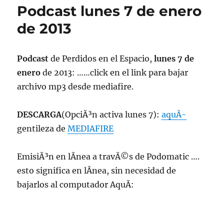
Podcast lunes 7 de enero
de 2013
Podcast
de Perdidos en el Espacio,
lunes 7 de
enero
de 2013: ……click en el link para bajar
archivo mp3 desde mediafire.
DESCARGA
(OpciÃ³n activa lunes 7):
aquÃ­
gentileza de
MEDIAFIRE
EmisiÃ³n en lÃ­nea a travÃ©s de Podomatic ….
esto significa en lÃ­nea, sin necesidad de
bajarlos al computador AquÃ­: