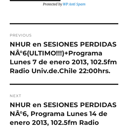
Protected by
WP Anti Spam
Post
PREVIOUS
navigation
NHUR en SESIONES PERDIDAS
Previous
post:
NÂ°6(ULTIMO!!!)+Programa
Lunes 7 de enero 2013, 102.5fm
Radio Univ.de.Chile 22:00hrs.
NEXT
NHUR en SESIONES PERDIDAS
Next
post:
NÂ°6, Programa Lunes 14 de
enero 2013, 102.5fm Radio