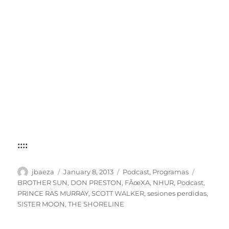
::::
Author
Posted
Categories
Tags
jbaeza
January 8, 2013
Podcast
,
Programas
on
BROTHER SUN
,
DON PRESTON
,
FÃœXA
,
NHUR
,
Podcast
,
PRINCE RAS MURRAY
,
SCOTT WALKER
,
sesiones perdidas
,
SISTER MOON
,
THE SHORELINE