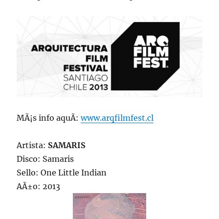
MÃ¡s info aquÃ­:
www.arqfilmfest.cl
Artista:
SAMARIS
Disco: Samaris
Sello: One Little Indian
AÃ±o: 2013