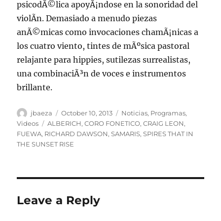
psicodÃ©lica apoyÃ¡ndose en la sonoridad del
violÃ­n. Demasiado a menudo piezas
anÃ©micas como invocaciones chamÃ¡nicas a
los cuatro viento, tintes de mÃºsica pastoral
relajante para hippies, sutilezas surrealistas,
una combinaciÃ³n de voces e instrumentos
brillante.
Author
Posted
Categories
jbaeza
October 10, 2013
Noticias
,
Programas
,
on
Tags
Videos
ALBERICH
,
CORO FONETICO
,
CRAIG LEON
,
FUEWA
,
RICHARD DAWSON
,
SAMARIS
,
SPIRES THAT IN
THE SUNSET RISE
Leave a Reply