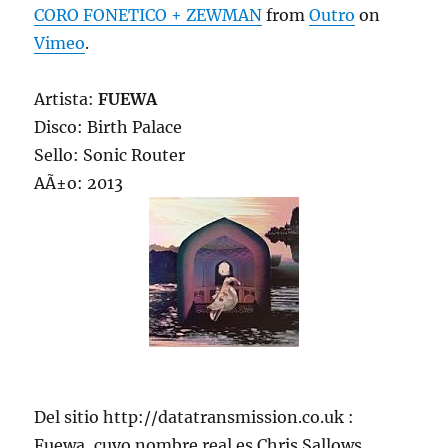
CORO FONETICO + ZEWMAN
from
Outro
on
Vimeo
.
Artista:
FUEWA
Disco: Birth Palace
Sello: Sonic Router
AÃ±o: 2013
Del sitio http://datatransmission.co.uk :
Fuewa, cuyo nombre real es Chris Sallows,