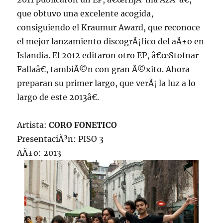
que obtuvo una excelente acogida,
consiguiendo el Kraumur Award, que reconoce
el mejor lanzamiento discogrÃ¡fico del aÃ±o en
Islandia. El 2012 editaron otro EP, â€œStofnar
Fallaâ€, tambiÃ©n con gran Ã©xito. Ahora
preparan su primer largo, que verÃ¡ la luz a lo
largo de este 2013â€.
Artista:
CORO FONETICO
PresentaciÃ³n: PISO 3
AÃ±o: 2013