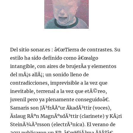
Del sitio sonar.es : â€œTierra de contrastes. Su
estilo ha sido definido como â€œalgo
intangible, con aires de brujerÃ­a y elementos
del mÃ¡s allÃ¡; un sonido lleno de
contradicciones, imprevisible a la vez que
inevitable, terrenal a la vez que etÃ©reo,
juvenil pero ya plenamente conseguidoâ€.
Samaris son JÃ³frÃ­Ã°ur ÃkadÃ³ttir (voces),
Ãslaug RÃºn MagnÃºsdÃ³ttir (clarinete) y KÃ¡ri
SteinÃ¾Ã³rsson (electrÃ³nica). El verano de
2011 publicaron un EP, â€œHljÃ³ma ÃžÃºâ€,