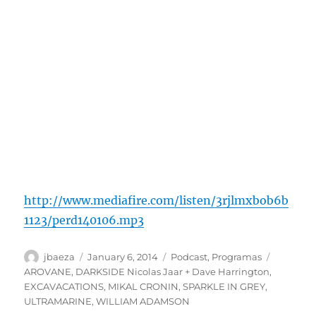
http://www.mediafire.com/listen/3rjlmxbob6b
1123/perd140106.mp3
Author
Posted
Categories
Tags
jbaeza
January 6, 2014
Podcast
,
Programas
on
AROVANE
,
DARKSIDE Nicolas Jaar + Dave Harrington
,
EXCAVACATIONS
,
MIKAL CRONIN
,
SPARKLE IN GREY
,
ULTRAMARINE
,
WILLIAM ADAMSON