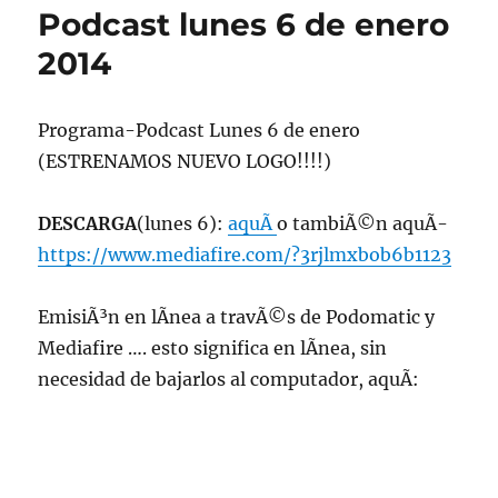
Podcast lunes 6 de enero
2014
Programa-Podcast Lunes 6 de enero
(ESTRENAMOS NUEVO LOGO!!!!)
DESCARGA
(lunes 6):
aquÃ­
o tambiÃ©n aquÃ­
https://www.mediafire.com/?3rjlmxbob6b1123
EmisiÃ³n en lÃ­nea a travÃ©s de Podomatic y
Mediafire …. esto significa en lÃ­nea, sin
necesidad de bajarlos al computador, aquÃ­: