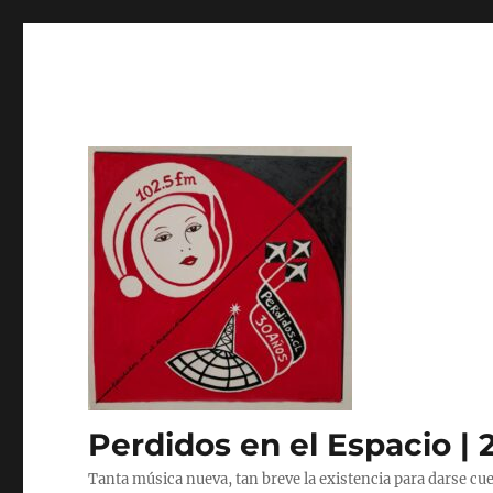
Perdidos en el Espacio | 
Tanta música nueva, tan breve la existencia para darse cue