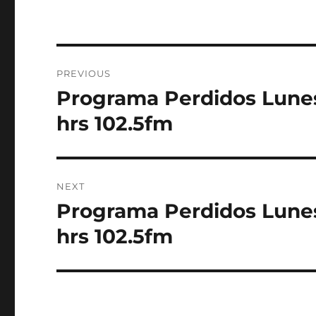
Post
PREVIOUS
navigation
Programa Perdidos Lunes
Previous
post:
hrs 102.5fm
NEXT
Programa Perdidos Lunes
Next
post:
hrs 102.5fm