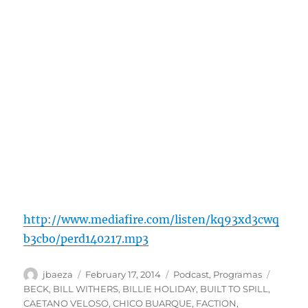
http://www.mediafire.com/listen/kq93xd3cwq
b3cbo/perd140217.mp3
Author
Posted
Categories
Tags
jbaeza
February 17, 2014
Podcast
,
Programas
on
BECK
,
BILL WITHERS
,
BILLIE HOLIDAY
,
BUILT TO SPILL
,
CAETANO VELOSO
,
CHICO BUARQUE
,
FACTION
,