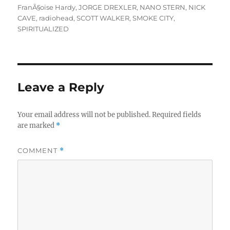
FranÃ§oise Hardy
,
JORGE DREXLER
,
NANO STERN
,
NICK
CAVE
,
radiohead
,
SCOTT WALKER
,
SMOKE CITY
,
SPIRITUALIZED
Leave a Reply
Your email address will not be published.
Required fields
are marked
*
COMMENT
*