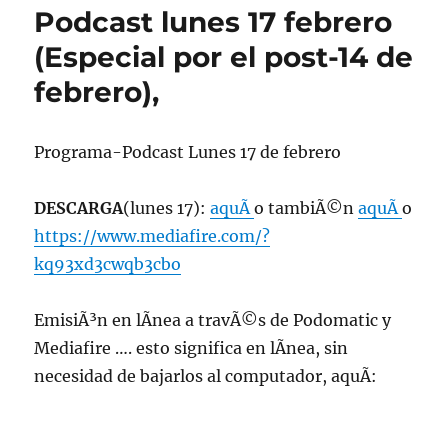
Podcast lunes 17 febrero
(Especial por el post-14 de
febrero),
Programa-Podcast Lunes 17 de febrero
DESCARGA
(lunes 17):
aquÃ­
o tambiÃ©n
aquÃ­
o
https://www.mediafire.com/?
kq93xd3cwqb3cbo
EmisiÃ³n en lÃ­nea a travÃ©s de Podomatic y
Mediafire …. esto significa en lÃ­nea, sin
necesidad de bajarlos al computador, aquÃ­: