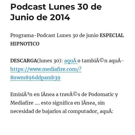
Podcast Lunes 30 de
Junio de 2014
Programa-Podcast Lunes 30 de junio
ESPECIAL
HIPNOTICO
DESCARGA
(lunes 30):
aquÃ­
o tambiÃ©n aquÃ­
https://www.mediafire.com/?
8nwm896ddpamb39
EmisiÃ³n en lÃ­nea a travÃ©s de Podomatic y
Mediafire …. esto significa en lÃ­nea, sin
necesidad de bajarlos al computador, aquÃ­: