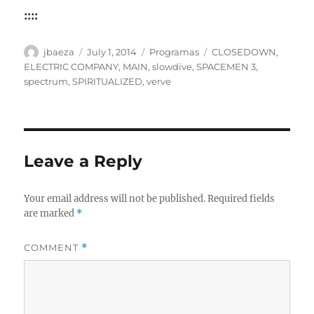
::::
Author
Posted
Categories
Tags
jbaeza
July 1, 2014
Programas
CLOSEDOWN
,
on
ELECTRIC COMPANY
,
MAIN
,
slowdive
,
SPACEMEN 3
,
spectrum
,
SPIRITUALIZED
,
verve
Leave a Reply
Your email address will not be published.
Required fields
are marked
*
COMMENT
*