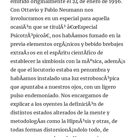
emitido originalmente el 24 de enero de 1996.
Con Ottavio y Pablo Neumann nos
involucramos en un especial para aquella
ocasiÃ³n que se titulÃ³ â€œEspecial
PsicotrÃ³picoâ€, nos habÃ­amos fumado en la
previa elementos orgÃ¡nicos y bebido brebajes
extraÃ±os en el espÃ­ritu cientÃ­fico de
establecer la simbiosis con la mÃºsica, ademÃ¡s
de que el locutorio estaba en penumbra y
habÃ­amos instalado una luz estroboscÃ³pica
que apuntaba a nuestros ojos, con un ligero
pulso endemoniado. Nos encargamos de
explicar a los oyentes la definiciÃ³n de
distintos estados alterados de la mente y
metodologÃ­as como la HipnÃ³sis y otras, de
todas formas distorsionÃ¡ndolo todo, de